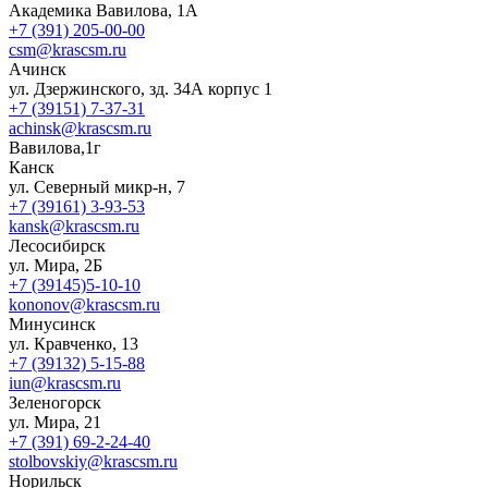
Академика Вавилова, 1А
+7 (391) 205-00-00
csm@krascsm.ru
Ачинск
ул. Дзержинского, зд. 34А корпус 1
+7 (39151) 7-37-31
achinsk@krascsm.ru
Вавилова,1г
Канск
ул. Северный микр-н, 7
+7 (39161) 3-93-53
kansk@krascsm.ru
Лесосибирск
ул. Мира, 2Б
+7 (39145)5-10-10
kononov@krascsm.ru
Минусинск
ул. Кравченко, 13
+7 (39132) 5-15-88
iun@krascsm.ru
Зеленогорск
ул. Мира, 21
+7 (391) 69-2-24-40
stolbovskiy@krascsm.ru
Норильск