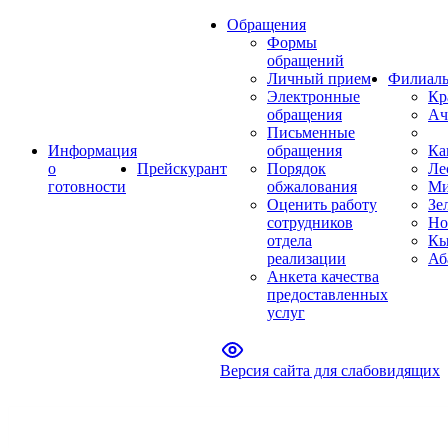
Обращения
Формы
обращений
Личный прием
Филиал
Электронные
Кр
обращения
Ач
Письменные
Информация
обращения
Ка
о
Прейскурант
Порядок
Ле
готовности
обжалования
Ми
Оценить работу
Зе
сотрудников
Но
отдела
Кы
реализации
Аб
Анкета качества
предоставленных
услуг
Версия сайта для слабовидящих