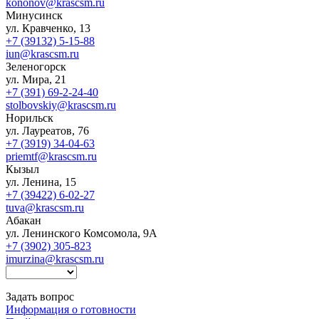
kononov@krascsm.ru
Минусинск
ул. Кравченко, 13
+7 (39132) 5-15-88
iun@krascsm.ru
Зеленогорск
ул. Мира, 21
+7 (391) 69-2-24-40
stolbovskiy@krascsm.ru
Норильск
ул. Лауреатов, 76
+7 (3919) 34-04-63
priemtf@krascsm.ru
Кызыл
ул. Ленина, 15
+7 (39422) 6-02-27
tuva@krascsm.ru
Абакан
ул. Ленинского Комсомола, 9А
+7 (3902) 305-823
imurzina@krascsm.ru
Задать вопрос
Информация о готовности