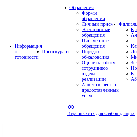
Обращения
Формы
обращений
Личный прием
Филиал
Электронные
Кр
обращения
Ач
Письменные
Информация
обращения
Ка
о
Прейскурант
Порядок
Ле
готовности
обжалования
Ми
Оценить работу
Зе
сотрудников
Но
отдела
Кы
реализации
Аб
Анкета качества
предоставленных
услуг
Версия сайта для слабовидящих