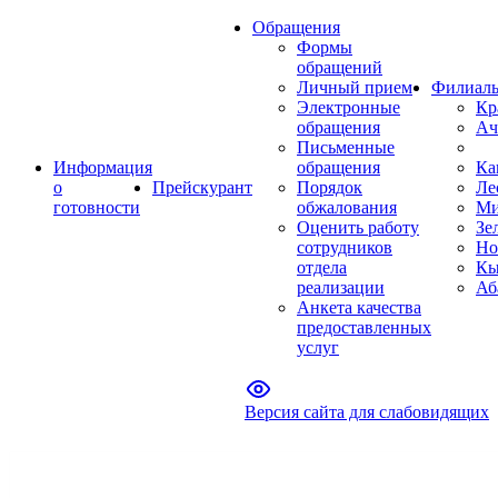
Обращения
Формы
обращений
Личный прием
Филиал
Электронные
Кр
обращения
Ач
Письменные
Информация
обращения
Ка
о
Прейскурант
Порядок
Ле
готовности
обжалования
Ми
Оценить работу
Зе
сотрудников
Но
отдела
Кы
реализации
Аб
Анкета качества
предоставленных
услуг
Версия сайта для слабовидящих