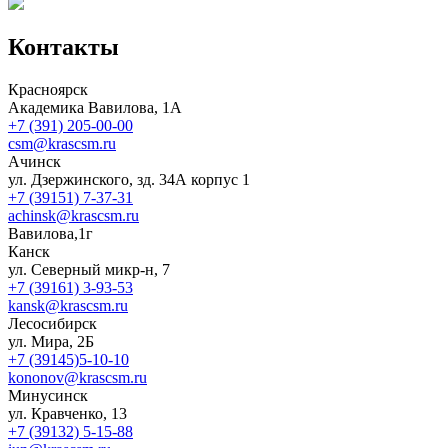
Контакты
Красноярск
Академика Вавилова, 1А
+7 (391) 205-00-00
csm@krascsm.ru
Ачинск
ул. Дзержинского, зд. 34А корпус 1
+7 (39151) 7-37-31
achinsk@krascsm.ru
Вавилова,1г
Канск
ул. Северный микр-н, 7
+7 (39161) 3-93-53
kansk@krascsm.ru
Лесосибирск
ул. Мира, 2Б
+7 (39145)5-10-10
kononov@krascsm.ru
Минусинск
ул. Кравченко, 13
+7 (39132) 5-15-88