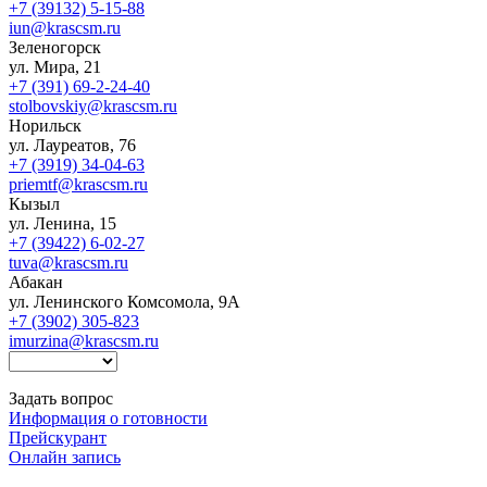
+7 (39132) 5-15-88
iun@krascsm.ru
Зеленогорск
ул. Мира, 21
+7 (391) 69-2-24-40
stolbovskiy@krascsm.ru
Норильск
ул. Лауреатов, 76
+7 (3919) 34-04-63
priemtf@krascsm.ru
Кызыл
ул. Ленина, 15
+7 (39422) 6-02-27
tuva@krascsm.ru
Абакан
ул. Ленинского Комсомола, 9А
+7 (3902) 305-823
imurzina@krascsm.ru
Задать вопрос
Информация о готовности
Прейскурант
Онлайн запись