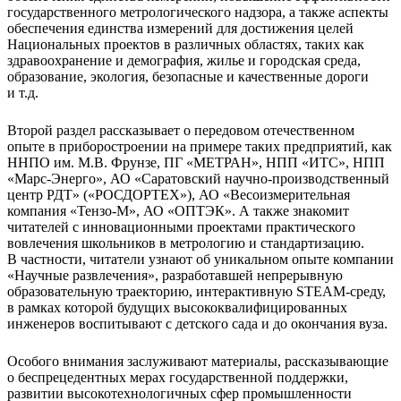
государственного метрологического надзора, а также аспекты
обеспечения единства измерений для достижения целей
Национальных проектов в различных областях, таких как
здравоохранение и демография, жилье и городская среда,
образование, экология, безопасные и качественные дороги
и т.д.
Второй раздел рассказывает о передовом отечественном
опыте в приборостроении на примере таких предприятий, как
ННПО им. М.В. Фрунзе, ПГ «МЕТРАН», НПП «ИТС», НПП
«Марс-Энерго», АО «Саратовский научно-производственный
центр РДТ» («РОСДОРТЕХ»), АО «Весоизмерительная
компания «Тензо-М», АО «ОПТЭК». А также знакомит
читателей с инновационными проектами практического
вовлечения школьников в метрологию и стандартизацию.
В частности, читатели узнают об уникальном опыте компании
«Научные развлечения», разработавшей непрерывную
образовательную траекторию, интерактивную STEAM-среду,
в рамках которой будущих высококвалифицированных
инженеров воспитывают с детского сада и до окончания вуза.
Особого внимания заслуживают материалы, рассказывающие
о беспрецедентных мерах государственной поддержки,
развитии высокотехнологичных сфер промышленности