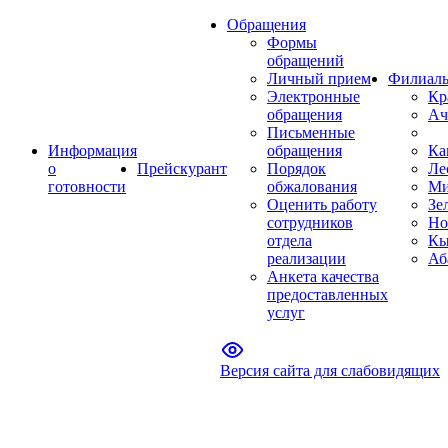
Обращения
Формы
обращений
Личный прием
Филиал
Электронные
Кр
обращения
Ач
Письменные
Информация
обращения
Ка
о
Прейскурант
Порядок
Ле
готовности
обжалования
Ми
Оценить работу
Зе
сотрудников
Но
отдела
Кы
реализации
Аб
Анкета качества
предоставленных
услуг
Версия сайта для слабовидящих