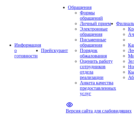
Обращения
Формы
обращений
Личный прием
Филиал
Электронные
Кр
обращения
Ач
Письменные
Информация
обращения
Ка
о
Прейскурант
Порядок
Ле
готовности
обжалования
Ми
Оценить работу
Зе
сотрудников
Но
отдела
Кы
реализации
Аб
Анкета качества
предоставленных
услуг
Версия сайта для слабовидящих