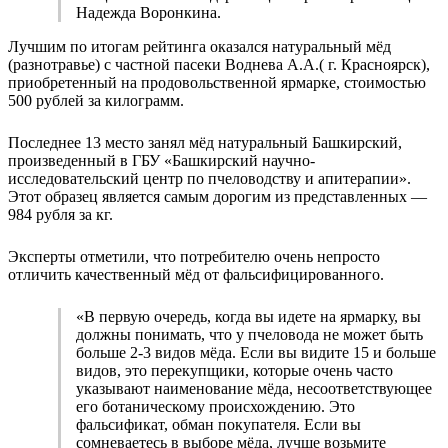
Надежда Воронкина.
Лучшим по итогам рейтинга оказался натуральный мёд
(разнотравье) с частной пасеки Воднева А.А.( г. Красноярск),
приобретенный на продовольственной ярмарке, стоимостью
500 рублей за килограмм.
Последнее 13 место занял мёд натуральный Башкирский,
произведенный в ГБУ «Башкирский научно-
исследовательский центр по пчеловодству и апитерапии».
Этот образец является самым дорогим из представленных —
984 рубля за кг.
Эксперты отметили, что потребителю очень непросто
отличить качественный мёд от фальсифицированного.
«В первую очередь, когда вы идете на ярмарку, вы
должны понимать, что у пчеловода не может быть
больше 2-3 видов мёда. Если вы видите 15 и больше
видов, это перекупщики, которые очень часто
указывают наименование мёда, несоответствующее
его ботаническому происхождению. Это
фальсификат, обман покупателя. Если вы
сомневаетесь в выборе мёда, лучше возьмите