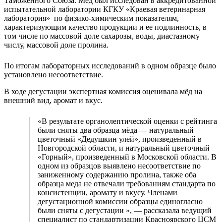
Таможенного Союза. Мёд был исследован в аккредитованной
испытательной лаборатории КГКУ «Краевая ветеринарная
лаборатория» по физико-химическим показателям,
характеризующим качество продукции и ее подлинность, в
том числе по массовой доле сахарозы, воды, диастазному
числу, массовой доле пролина.
По итогам лабораторных исследований в одном образце было
установлено несоответствие.
В ходе дегустации экспертная комиссия оценивала мёд на
внешний вид, аромат и вкус.
«В результате органолептической оценки с рейтинга
были сняты два образца мёда — натуральный
цветочный «Дедушкин улей», произведенный в
Новгородской области, и натуральный цветочный
«Горный», произведенный в Московской области. В
одном из образцов выявлено несоответствие по
заниженному содержанию пролина, также оба
образца меда не отвечали требованиям стандарта по
консистенции, аромату и вкусу. Членами
дегустационной комиссии образцы единогласно
были сняты с дегустации », — рассказала ведущий
специалист по стандартизации Красноярского ЦСМ