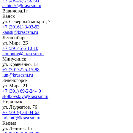
+7 (39151) 7-37-31
achinsk@krascsm.ru
Вавилова,1г
Канск
ул. Северный микр-н, 7
+7 (39161) 3-93-53
kansk@krascsm.ru
Лесосибирск
ул. Мира, 2Б
+7 (39145)5-10-10
kononov@krascsm.ru
Минусинск
ул. Кравченко, 13
+7 (39132) 5-15-88
iun@krascsm.ru
Зеленогорск
ул. Мира, 21
+7 (391) 69-2-24-40
stolbovskiy@krascsm.ru
Норильск
ул. Лауреатов, 76
+7 (3919) 34-04-63
priemtf@krascsm.ru
Кызыл
ул. Ленина, 15