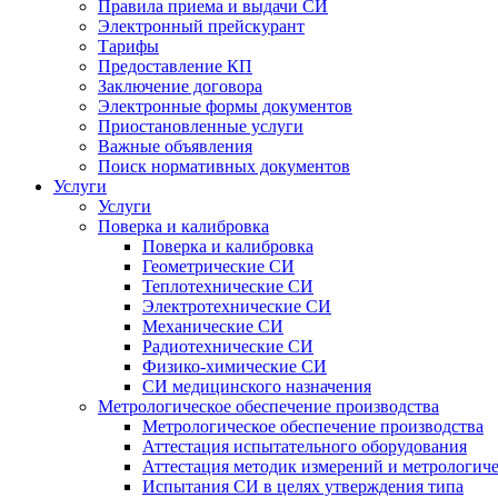
Правила приема и выдачи СИ
Электронный прейскурант
Тарифы
Предоставление КП
Заключение договора
Электронные формы документов
Приостановленные услуги
Важные объявления
Поиск нормативных документов
Услуги
Услуги
Поверка и калибровка
Поверка и калибровка
Геометрические СИ
Теплотехнические СИ
Электротехнические СИ
Механические СИ
Радиотехнические СИ
Физико-химические СИ
СИ медицинского назначения
Метрологическое обеспечение производства
Метрологическое обеспечение производства
Аттестация испытательного оборудования
Аттестация методик измерений и метрологиче
Испытания СИ в целях утверждения типа