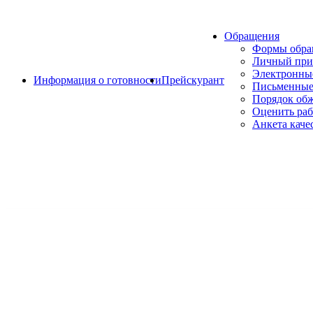
Обращения
Формы обр
Личный при
Электронны
Информация о готовности
Прейскурант
Письменные
Порядок об
Оценить раб
Анкета каче