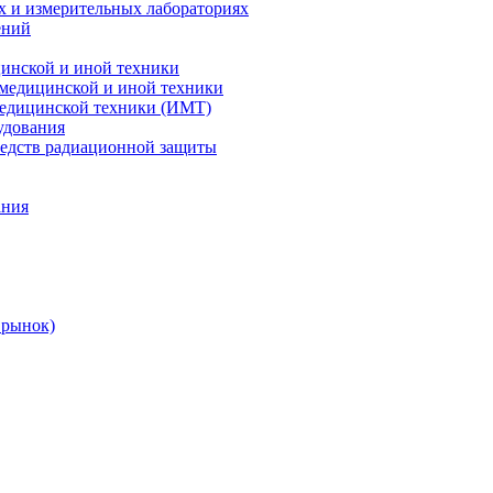
х и измерительных лабораториях
ений
цинской и иной техники
 медицинской и иной техники
 медицинской техники (ИМТ)
удования
редств радиационной защиты
ания
 рынок)