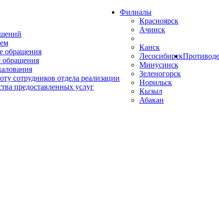
Филиалы
Красноярск
Ачинск
ащений
ем
Канск
е обращения
Лесосибирск
Противоде
 обращения
Минусинск
жалования
Зеленогорск
оту сотрудников отдела реализации
Норильск
ства предоставленных услуг
Кызыл
Абакан