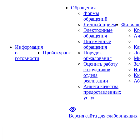
Обращения
Формы
обращений
Личный прием
Филиал
Электронные
Кр
обращения
Ач
Письменные
Информация
обращения
Ка
о
Прейскурант
Порядок
Ле
готовности
обжалования
Ми
Оценить работу
Зе
сотрудников
Но
отдела
Кы
реализации
Аб
Анкета качества
предоставленных
услуг
Версия сайта для слабовидящих