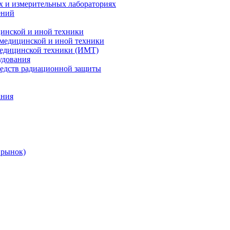
х и измерительных лабораториях
ений
цинской и иной техники
 медицинской и иной техники
 медицинской техники (ИМТ)
удования
редств радиационной защиты
ания
 рынок)