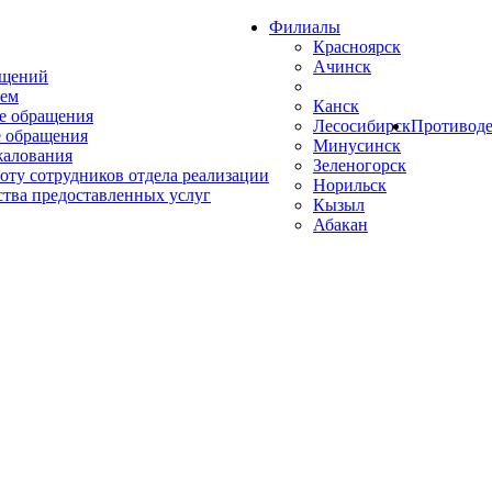
Филиалы
Красноярск
Ачинск
ащений
ем
Канск
е обращения
Лесосибирск
Противоде
 обращения
Минусинск
жалования
Зеленогорск
оту сотрудников отдела реализации
Норильск
ства предоставленных услуг
Кызыл
Абакан