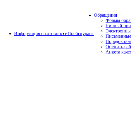
Обращения
Формы обр
Личный при
Электронны
Информация о готовности
Прейскурант
Письменные
Порядок об
Оценить раб
Анкета каче