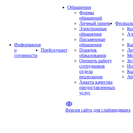
Обращения
Формы
обращений
Личный прием
Филиал
Электронные
Кр
обращения
Ач
Письменные
Информация
обращения
Ка
о
Прейскурант
Порядок
Ле
готовности
обжалования
Ми
Оценить работу
Зе
сотрудников
Но
отдела
Кы
реализации
Аб
Анкета качества
предоставленных
услуг
Версия сайта для слабовидящих