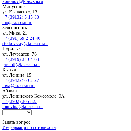
kononov@krascsm.ru
Минусинск
ул. Кравченко, 13
+7 (39132) 5-15-88
iun@krascsm.ru
Зеленогорск
ул. Мира, 21
+7 (391) 69-2-24-40
stolbovskiy@krascsm.ru
Норильск
ул. Лауреатов, 76
+7 (3919) 34-04-63
priemtf@krascsm.ru
Кызыл
ул. Ленина, 15
+7 (39422) 6-02-27
tuva@krascsm.ru
Абакан
ул. Ленинского Комсомола, 9А
+7 (3902) 305-823
imurzina@krascsm.ru
Задать вопрос
Информация о готовности