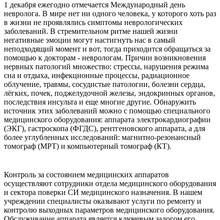
1 декабря ежегодно отмечается Международный день
невролога. В мире нет ни одного человека, у которого хоть раз
в жизни не проявлялись симптомы неврологических
заболеваний. В стремительном ритме нашей жизни
негативные эмоции могут настигнуть нас в самый
неподходящий момент и вот, тогда приходится обращаться за
помощью к докторам - неврологам. Причин возникновения
нервных патологий множество: стрессы, нарушения режима
сна и отдыха, инфекционные процессы, радиационное
облучение, травмы, сосудистые патологии, болезни сердца,
лёгких, почек, поджелудочной железы, эндокринных органов,
последствия инсульта и еще многие другие. Обнаружить
источник этих заболеваний можно с помощью специального
медицинского оборудования: аппарата электрокардиографии
(ЭКГ), гастроскопа (ФГДС), рентгеновского аппарата, а для
более углубленных исследований: магнитно-резонансный
томограф (МРТ) и компьютерный томограф (КТ).
Контроль за состоянием медицинских аппаратов
осуществляют сотрудники отдела медицинского оборудования
и сектора поверки СИ медицинского назначения. В нашем
учреждении специалисты оказывают услуги по ремонту и
контролю выходных параметров медицинского оборудования.
Обслуживание аппарата является ключевым залогом его