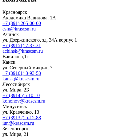
Красноярск
Академика Вавилова, 1А
+7 (391) 205-00-00
csm@krascsm.ru
Ачинск
ул. Дзержинского, зд. 34А корпус 1
+7 (39151) 7-37-31
achinsk@krascsm.ru
Вавилова,1г
Канск
ул. Северный микр-н, 7
+7 (39161) 3-93-53
kansk@krascsm.ru
Лесосибирск
ул. Мира, 2Б
+7 (39145)5-10-10
kononov@krascsm.ru
Минусинск
ул. Кравченко, 13
+7 (39132) 5-15-88
iun@krascsm.ru
Зеленогорск
ул. Мира, 21