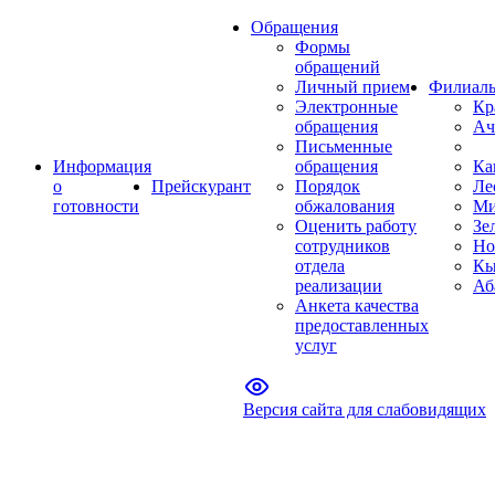
Обращения
Формы
обращений
Личный прием
Филиал
Электронные
Кр
обращения
Ач
Письменные
Информация
обращения
Ка
о
Прейскурант
Порядок
Ле
готовности
обжалования
Ми
Оценить работу
Зе
сотрудников
Но
отдела
Кы
реализации
Аб
Анкета качества
предоставленных
услуг
Версия сайта для слабовидящих