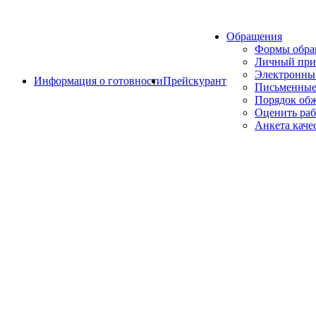
Обращения
Формы обр
Личный при
Электронны
Информация о готовности
Прейскурант
Письменные
Порядок об
Оценить раб
Анкета каче