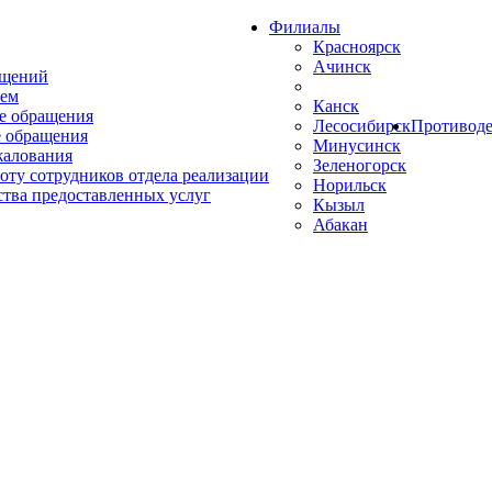
Филиалы
Красноярск
Ачинск
ащений
ем
Канск
е обращения
Лесосибирск
Противоде
 обращения
Минусинск
жалования
Зеленогорск
оту сотрудников отдела реализации
Норильск
ства предоставленных услуг
Кызыл
Абакан