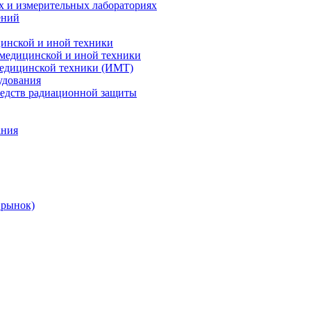
х и измерительных лабораториях
ений
цинской и иной техники
 медицинской и иной техники
 медицинской техники (ИМТ)
удования
редств радиационной защиты
ания
 рынок)