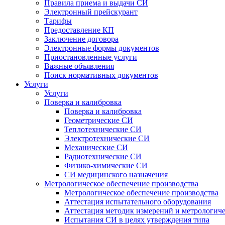
Правила приема и выдачи СИ
Электронный прейскурант
Тарифы
Предоставление КП
Заключение договора
Электронные формы документов
Приостановленные услуги
Важные объявления
Поиск нормативных документов
Услуги
Услуги
Поверка и калибровка
Поверка и калибровка
Геометрические СИ
Теплотехнические СИ
Электротехнические СИ
Механические СИ
Радиотехнические СИ
Физико-химические СИ
СИ медицинского назначения
Метрологическое обеспечение производства
Метрологическое обеспечение производства
Аттестация испытательного оборудования
Аттестация методик измерений и метрологиче
Испытания СИ в целях утверждения типа