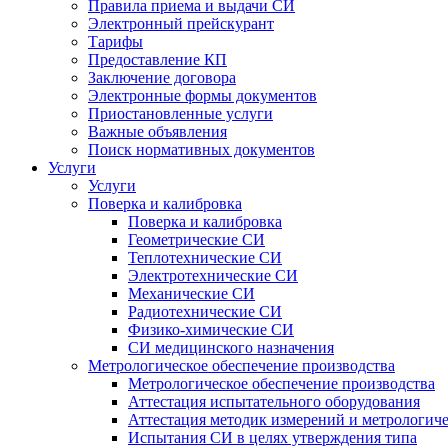
Правила приема и выдачи СИ
Электронный прейскурант
Тарифы
Предоставление КП
Заключение договора
Электронные формы документов
Приостановленные услуги
Важные объявления
Поиск нормативных документов
Услуги
Услуги
Поверка и калибровка
Поверка и калибровка
Геометрические СИ
Теплотехнические СИ
Электротехнические СИ
Механические СИ
Радиотехнические СИ
Физико-химические СИ
СИ медицинского назначения
Метрологическое обеспечение производства
Метрологическое обеспечение производства
Аттестация испытательного оборудования
Аттестация методик измерений и метрологиче
Испытания СИ в целях утверждения типа