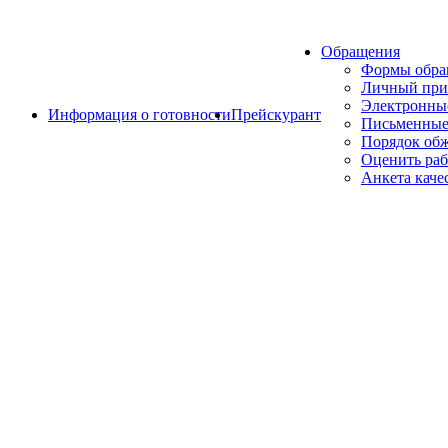
Обращения
Формы обр
Личный при
Электронны
Информация о готовности
Прейскурант
Письменные
Порядок об
Оценить раб
Анкета каче