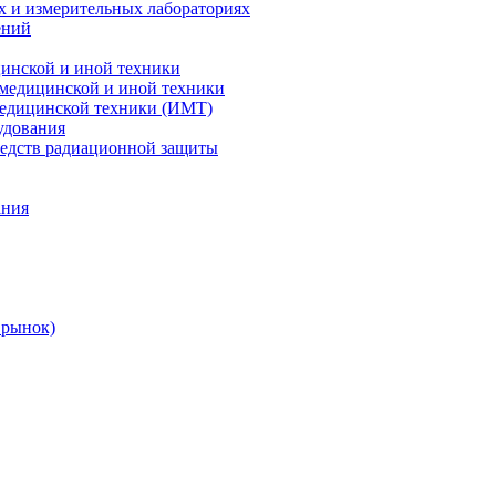
х и измерительных лабораториях
ений
цинской и иной техники
 медицинской и иной техники
 медицинской техники (ИМТ)
удования
редств радиационной защиты
ания
 рынок)