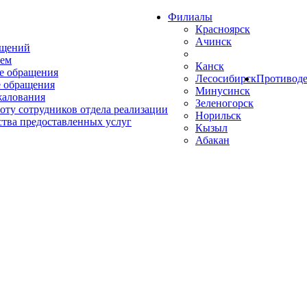
Филиалы
Красноярск
Ачинск
ащений
ем
Канск
е обращения
Лесосибирск
Противоде
 обращения
Минусинск
жалования
Зеленогорск
оту сотрудников отдела реализации
Норильск
ства предоставленных услуг
Кызыл
Абакан