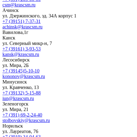
csm@krascsm.ru
Ачинск
ул. Дзержинского, зд. 34А корпус 1
+7 (39151) 7-37-31
achinsk@krascsm.ru
Вавилова,1г
Канск
ул. Северный микр-н, 7
+7 (39161) 3-93-53
kansk@krascsm.ru
Лесосибирск
ул. Мира, 2Б
+7 (39145)5-10-10
kononov@krascsm.ru
Минусинск
ул. Кравченко, 13
+7 (39132) 5-15-88
iun@krascsm.ru
Зеленогорск
ул. Мира, 21
+7 (391) 69-2-24-40
stolbovskiy@krascsm.ru
Норильск
ул. Лауреатов, 76
+7 (3919) 34-04-63