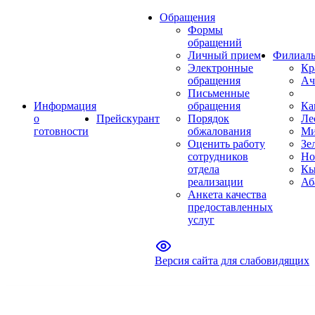
Обращения
Формы
обращений
Личный прием
Филиал
Электронные
Кр
обращения
Ач
Письменные
Информация
обращения
Ка
о
Прейскурант
Порядок
Ле
готовности
обжалования
Ми
Оценить работу
Зе
сотрудников
Но
отдела
Кы
реализации
Аб
Анкета качества
предоставленных
услуг
Версия сайта для слабовидящих