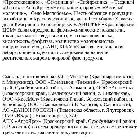
«Простоквашино», «Семенишна», «Сибиржинка», «Таежный
«Исток», «АгроЯрск» «Никольское здоровье», «Веселый
молочник», «Село Маслобоево». Шесть образцов продукции
выработаны в Красноярском крае, два в Республике Хакасия,
два в Кемерово и Новосибирске. В АИЦ ФБУ «Красноярский
ЦСМ» были определены физико-химические показатели,
такие, как массовая доля жира, массовая доля белка,
кислотность, фосфатаза, количество молочнокислых
микроорганизмов, в АИЦ КГКУ «Краевая ветеринарная
лаборатория» продукция исследована на наличие
растительных жиров в жировой фазе продукта.
Сметана, изготовленная ОАО «Молоко» (Красноярский край,
г. Минусинск), ООО «Племзавод «Таежный» (Красноярский
край, Сухобузимский район, с. Атаманово), ООО «АгроНик»
(Красноярский край, Емельяновский район, с. Никольское),
ООО «КрасМол» (Красноярский край, Березовский район, п.
Березовка), ООО «Саянмолоко» ( Р. Хакасия, г. Саяногорск),
АО «ДАНОН РОССИЯ» (Тюменская область, г. Ялуторовск),
ОАО «ВБД» (г. Новосибирск,), ЗАО
АПХ «АгроЯрск» (Красноярский край, Сухобузимский район,
с. Высотино) по всем проверенным показателям соответствует
требованиям нормативной документации.