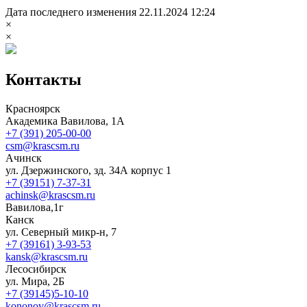
Дата последнего изменения 22.11.2024 12:24
×
×
Контакты
Красноярск
Академика Вавилова, 1А
+7 (391) 205-00-00
csm@krascsm.ru
Ачинск
ул. Дзержинского, зд. 34А корпус 1
+7 (39151) 7-37-31
achinsk@krascsm.ru
Вавилова,1г
Канск
ул. Северный микр-н, 7
+7 (39161) 3-93-53
kansk@krascsm.ru
Лесосибирск
ул. Мира, 2Б
+7 (39145)5-10-10
kononov@krascsm.ru