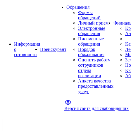
Обращения
Формы
обращений
Личный прием
Филиал
Электронные
Кр
обращения
Ач
Письменные
Информация
обращения
Ка
о
Прейскурант
Порядок
Ле
готовности
обжалования
Ми
Оценить работу
Зе
сотрудников
Но
отдела
Кы
реализации
Аб
Анкета качества
предоставленных
услуг
Версия сайта для слабовидящих