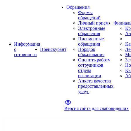
Обращения
Формы
обращений
Личный прием
Филиал
Электронные
Кр
обращения
Ач
Письменные
Информация
обращения
Ка
о
Прейскурант
Порядок
Ле
готовности
обжалования
Ми
Оценить работу
Зе
сотрудников
Но
отдела
Кы
реализации
Аб
Анкета качества
предоставленных
услуг
Версия сайта для слабовидящих