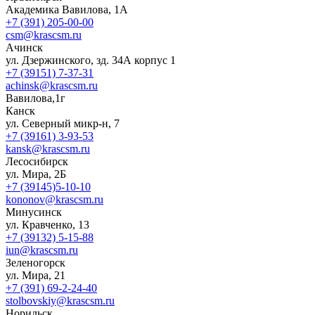
Академика Вавилова, 1А
+7 (391) 205-00-00
csm@krascsm.ru
Ачинск
ул. Дзержинского, зд. 34А корпус 1
+7 (39151) 7-37-31
achinsk@krascsm.ru
Вавилова,1г
Канск
ул. Северный микр-н, 7
+7 (39161) 3-93-53
kansk@krascsm.ru
Лесосибирск
ул. Мира, 2Б
+7 (39145)5-10-10
kononov@krascsm.ru
Минусинск
ул. Кравченко, 13
+7 (39132) 5-15-88
iun@krascsm.ru
Зеленогорск
ул. Мира, 21
+7 (391) 69-2-24-40
stolbovskiy@krascsm.ru
Норильск