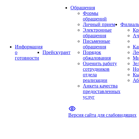
Обращения
Формы
обращений
Личный прием
Филиал
Электронные
Кр
обращения
Ач
Письменные
Информация
обращения
Ка
о
Прейскурант
Порядок
Ле
готовности
обжалования
Ми
Оценить работу
Зе
сотрудников
Но
отдела
Кы
реализации
Аб
Анкета качества
предоставленных
услуг
Версия сайта для слабовидящих