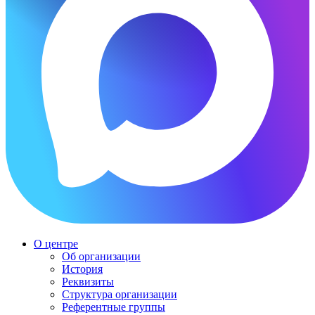
О центре
Об организации
История
Реквизиты
Структура организации
Референтные группы