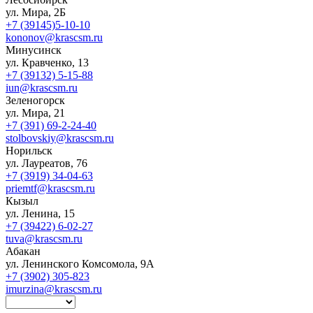
ул. Мира, 2Б
+7 (39145)5-10-10
kononov@krascsm.ru
Минусинск
ул. Кравченко, 13
+7 (39132) 5-15-88
iun@krascsm.ru
Зеленогорск
ул. Мира, 21
+7 (391) 69-2-24-40
stolbovskiy@krascsm.ru
Норильск
ул. Лауреатов, 76
+7 (3919) 34-04-63
priemtf@krascsm.ru
Кызыл
ул. Ленина, 15
+7 (39422) 6-02-27
tuva@krascsm.ru
Абакан
ул. Ленинского Комсомола, 9А
+7 (3902) 305-823
imurzina@krascsm.ru