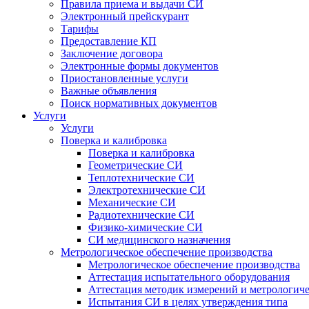
Правила приема и выдачи СИ
Электронный прейскурант
Тарифы
Предоставление КП
Заключение договора
Электронные формы документов
Приостановленные услуги
Важные объявления
Поиск нормативных документов
Услуги
Услуги
Поверка и калибровка
Поверка и калибровка
Геометрические СИ
Теплотехнические СИ
Электротехнические СИ
Механические СИ
Радиотехнические СИ
Физико-химические СИ
СИ медицинского назначения
Метрологическое обеспечение производства
Метрологическое обеспечение производства
Аттестация испытательного оборудования
Аттестация методик измерений и метрологиче
Испытания СИ в целях утверждения типа