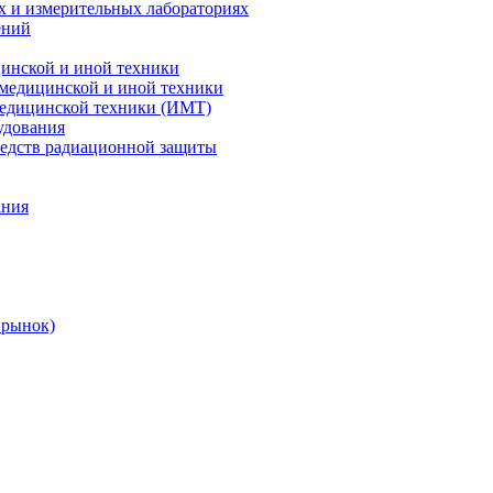
х и измерительных лабораториях
ений
цинской и иной техники
 медицинской и иной техники
 медицинской техники (ИМТ)
удования
редств радиационной защиты
ания
 рынок)