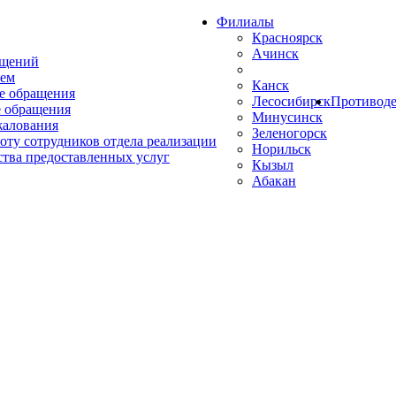
Филиалы
Красноярск
Ачинск
ащений
ем
Канск
е обращения
Лесосибирск
Противоде
 обращения
Минусинск
жалования
Зеленогорск
оту сотрудников отдела реализации
Норильск
ства предоставленных услуг
Кызыл
Абакан