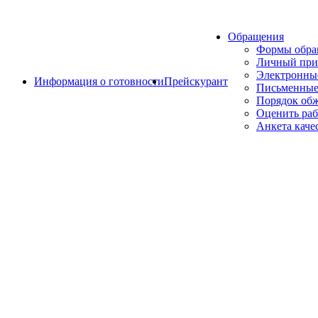
Обращения
Формы обр
Личный при
Электронны
Информация о готовности
Прейскурант
Письменные
Порядок об
Оценить раб
Анкета каче