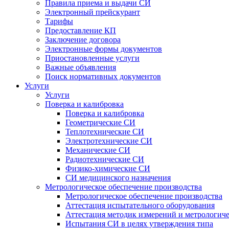
Правила приема и выдачи СИ
Электронный прейскурант
Тарифы
Предоставление КП
Заключение договора
Электронные формы документов
Приостановленные услуги
Важные объявления
Поиск нормативных документов
Услуги
Услуги
Поверка и калибровка
Поверка и калибровка
Геометрические СИ
Теплотехнические СИ
Электротехнические СИ
Механические СИ
Радиотехнические СИ
Физико-химические СИ
СИ медицинского назначения
Метрологическое обеспечение производства
Метрологическое обеспечение производства
Аттестация испытательного оборудования
Аттестация методик измерений и метрологиче
Испытания СИ в целях утверждения типа