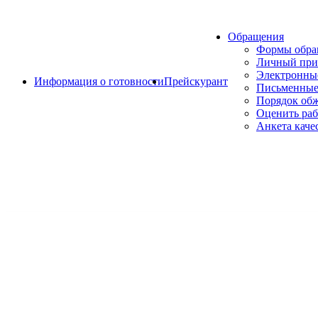
Обращения
Формы обр
Личный при
Электронны
Информация о готовности
Прейскурант
Письменные
Порядок об
Оценить раб
Анкета каче