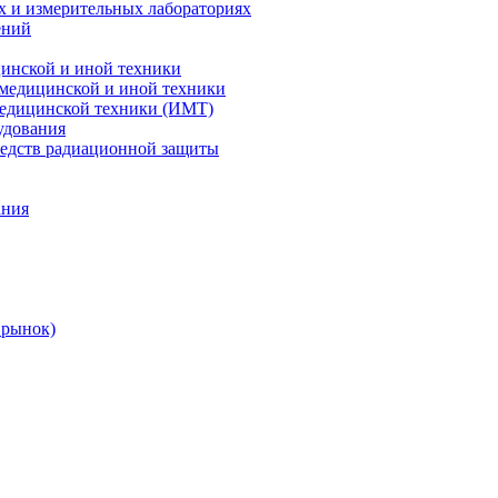
х и измерительных лабораториях
ений
цинской и иной техники
 медицинской и иной техники
 медицинской техники (ИМТ)
удования
редств радиационной защиты
ания
 рынок)