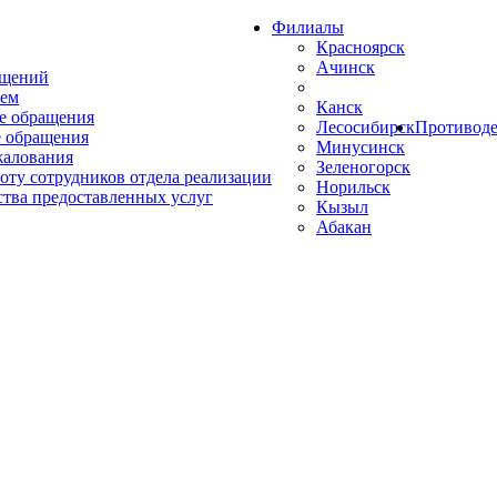
Филиалы
Красноярск
Ачинск
ащений
ем
Канск
е обращения
Лесосибирск
Противоде
 обращения
Минусинск
жалования
Зеленогорск
оту сотрудников отдела реализации
Норильск
ства предоставленных услуг
Кызыл
Абакан