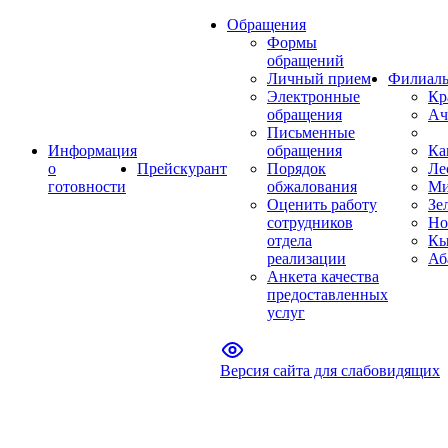
Обращения
Формы
обращений
Личный прием
Филиал
Электронные
Кр
обращения
Ач
Письменные
Информация
обращения
Ка
о
Прейскурант
Порядок
Ле
готовности
обжалования
Ми
Оценить работу
Зе
сотрудников
Но
отдела
Кы
реализации
Аб
Анкета качества
предоставленных
услуг
Версия сайта для слабовидящих