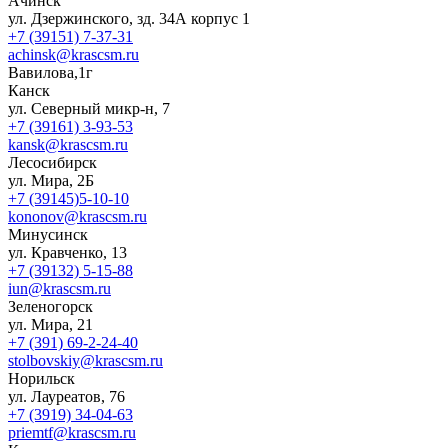
Ачинск
ул. Дзержинского, зд. 34А корпус 1
+7 (39151) 7-37-31
achinsk@krascsm.ru
Вавилова,1г
Канск
ул. Северный микр-н, 7
+7 (39161) 3-93-53
kansk@krascsm.ru
Лесосибирск
ул. Мира, 2Б
+7 (39145)5-10-10
kononov@krascsm.ru
Минусинск
ул. Кравченко, 13
+7 (39132) 5-15-88
iun@krascsm.ru
Зеленогорск
ул. Мира, 21
+7 (391) 69-2-24-40
stolbovskiy@krascsm.ru
Норильск
ул. Лауреатов, 76
+7 (3919) 34-04-63
priemtf@krascsm.ru