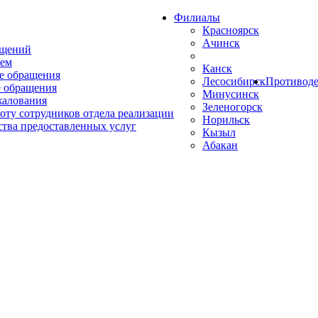
Филиалы
Красноярск
Ачинск
ащений
ем
Канск
е обращения
Лесосибирск
Противоде
 обращения
Минусинск
жалования
Зеленогорск
оту сотрудников отдела реализации
Норильск
ства предоставленных услуг
Кызыл
Абакан