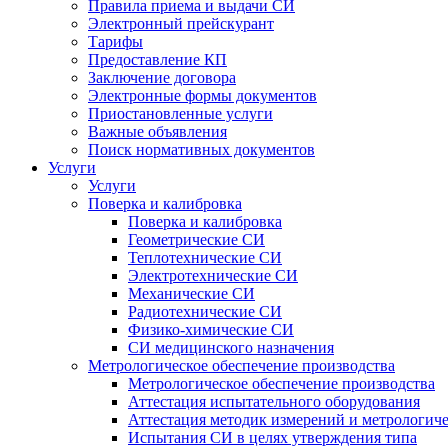
Правила приема и выдачи СИ
Электронный прейскурант
Тарифы
Предоставление КП
Заключение договора
Электронные формы документов
Приостановленные услуги
Важные объявления
Поиск нормативных документов
Услуги
Услуги
Поверка и калибровка
Поверка и калибровка
Геометрические СИ
Теплотехнические СИ
Электротехнические СИ
Механические СИ
Радиотехнические СИ
Физико-химические СИ
СИ медицинского назначения
Метрологическое обеспечение производства
Метрологическое обеспечение производства
Аттестация испытательного оборудования
Аттестация методик измерений и метрологиче
Испытания СИ в целях утверждения типа