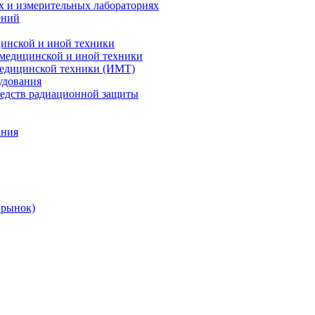
х и измерительных лабораториях
ений
цинской и иной техники
 медицинской и иной техники
 медицинской техники (ИМТ)
удования
редств радиационной защиты
ания
 рынок)