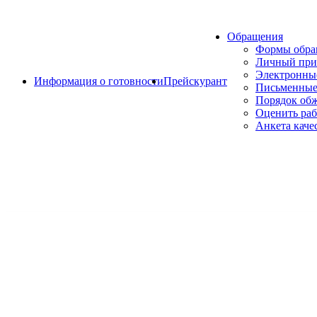
Обращения
Формы обр
Личный при
Электронны
Информация о готовности
Прейскурант
Письменные
Порядок об
Оценить раб
Анкета каче