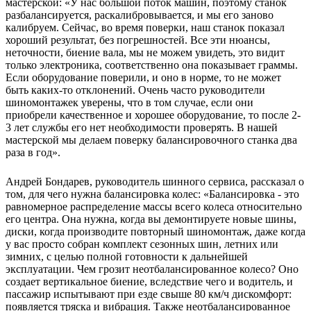
мастерской: «У нас большой поток машин, поэтому станок
разбалансируется, раскалибровывается, и мы его заново
калибруем. Сейчас, во время поверки, наш станок показал
хороший результат, без погрешностей. Все эти нюансы,
неточности, биение вала, мы не можем увидеть, это видит
только электроника, соответственно она показывает граммы.
Если оборудование поверили, и оно в норме, то не может
быть каких-то отклонений. Очень часто руководители
шиномонтажек уверены, что в том случае, если они
приобрели качественное и хорошее оборудование, то после 2-
3 лет службы его нет необходимости проверять. В нашей
мастерской мы делаем поверку балансировочного станка два
раза в год».
Андрей Бондарев, руководитель шинного сервиса, рассказал о
том, для чего нужна балансировка колес: «Балансировка - это
равномерное распределение массы всего колеса относительно
его центра. Она нужна, когда вы демонтируете новые шины,
диски, когда производите повторный шиномонтаж, даже когда
у вас просто собран комплект сезонных шин, летних или
зимних, с целью полной готовности к дальнейшей
эксплуатации. Чем грозит неотбалансированное колесо? Оно
создает вертикальное биение, вследствие чего и водитель, и
пассажир испытывают при езде свыше 80 км/ч дискомфорт:
появляется тряска и вибрация. Также неотбалансированное