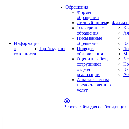
Обращения
Формы
обращений
Личный прием
Филиал
Электронные
Кр
обращения
Ач
Письменные
Информация
обращения
Ка
о
Прейскурант
Порядок
Ле
готовности
обжалования
Ми
Оценить работу
Зе
сотрудников
Но
отдела
Кы
реализации
Аб
Анкета качества
предоставленных
услуг
Версия сайта для слабовидящих