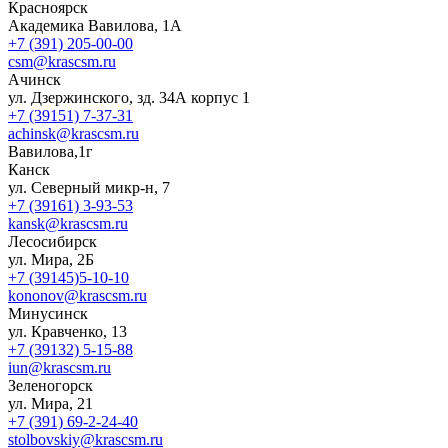
Красноярск
Академика Вавилова, 1А
+7 (391) 205-00-00
csm@krascsm.ru
Ачинск
ул. Дзержинского, зд. 34А корпус 1
+7 (39151) 7-37-31
achinsk@krascsm.ru
Вавилова,1г
Канск
ул. Северный микр-н, 7
+7 (39161) 3-93-53
kansk@krascsm.ru
Лесосибирск
ул. Мира, 2Б
+7 (39145)5-10-10
kononov@krascsm.ru
Минусинск
ул. Кравченко, 13
+7 (39132) 5-15-88
iun@krascsm.ru
Зеленогорск
ул. Мира, 21
+7 (391) 69-2-24-40
stolbovskiy@krascsm.ru