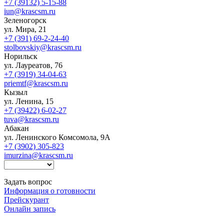
+7 (39132) 5-15-88
iun@krascsm.ru
Зеленогорск
ул. Мира, 21
+7 (391) 69-2-24-40
stolbovskiy@krascsm.ru
Норильск
ул. Лауреатов, 76
+7 (3919) 34-04-63
priemtf@krascsm.ru
Кызыл
ул. Ленина, 15
+7 (39422) 6-02-27
tuva@krascsm.ru
Абакан
ул. Ленинского Комсомола, 9А
+7 (3902) 305-823
imurzina@krascsm.ru
Задать вопрос
Информация о готовности
Прейскурант
Онлайн запись