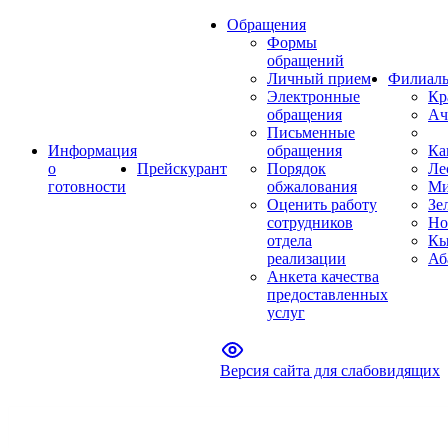
Обращения
Формы
обращений
Личный прием
Филиал
Электронные
Кр
обращения
Ач
Письменные
Информация
обращения
Ка
о
Прейскурант
Порядок
Ле
готовности
обжалования
Ми
Оценить работу
Зе
сотрудников
Но
отдела
Кы
реализации
Аб
Анкета качества
предоставленных
услуг
Версия сайта для слабовидящих