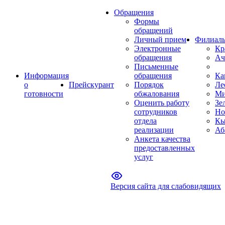
Обращения
Формы
обращений
Личный прием
Филиал
Электронные
Кр
обращения
Ач
Письменные
Информация
обращения
Ка
о
Прейскурант
Порядок
Ле
готовности
обжалования
Ми
Оценить работу
Зе
сотрудников
Но
отдела
Кы
реализации
Аб
Анкета качества
предоставленных
услуг
Версия сайта для слабовидящих