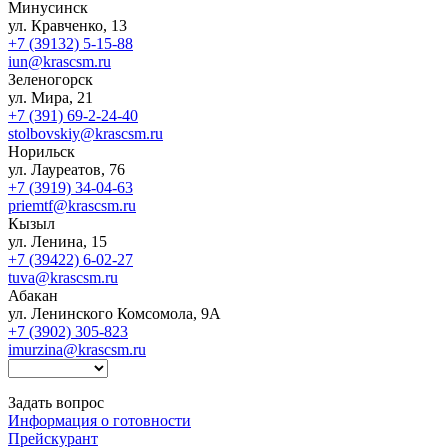
Минусинск
ул. Кравченко, 13
+7 (39132) 5-15-88
iun@krascsm.ru
Зеленогорск
ул. Мира, 21
+7 (391) 69-2-24-40
stolbovskiy@krascsm.ru
Норильск
ул. Лауреатов, 76
+7 (3919) 34-04-63
priemtf@krascsm.ru
Кызыл
ул. Ленина, 15
+7 (39422) 6-02-27
tuva@krascsm.ru
Абакан
ул. Ленинского Комсомола, 9А
+7 (3902) 305-823
imurzina@krascsm.ru
Задать вопрос
Информация о готовности
Прейскурант