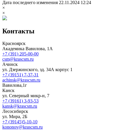
Дата последнего изменения 22.11.2024 12:24
×
×
Контакты
Красноярск
Академика Вавилова, 1А
+7 (391) 205-00-00
csm@krascsm.ru
Ачинск
ул. Дзержинского, зд. 34А корпус 1
+7 (39151) 7-37-31
achinsk@krascsm.ru
Вавилова,1г
Канск
ул. Северный микр-н, 7
+7 (39161) 3-93-53
kansk@krascsm.ru
Лесосибирск
ул. Мира, 2Б
+7 (39145)5-10-10
kononov@krascsm.ru