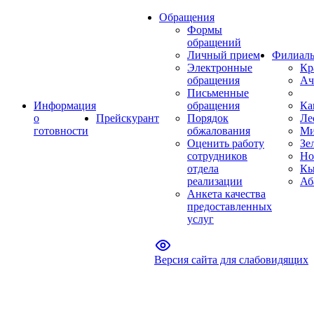
Обращения
Формы
обращений
Личный прием
Филиал
Электронные
Кр
обращения
Ач
Письменные
Информация
обращения
Ка
о
Прейскурант
Порядок
Ле
готовности
обжалования
Ми
Оценить работу
Зе
сотрудников
Но
отдела
Кы
реализации
Аб
Анкета качества
предоставленных
услуг
Версия сайта для слабовидящих