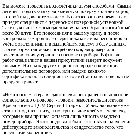
Вы можете проверить водосчётчики двумя способами. Самый
лёгкий – подать заявку на выездную поверку в организацию,
которой вы доверите это дело. В согласованное время к вам
приедет специалист с переносной поверочной установкой.
Таких увесистых «чемоданчиков» на весь Красноярский край
всего 30 штук. Его подсоединят к вашему крану и после
контрольного «пролива» сверят показатели вашего прибора
учёта с эталонными и в дальнейшем занесут в базу данных.
Эта информация может потребоваться, например, для
восстановления утерянного паспорта прибора. В финале
работ специалист в вашем присутствии заверит документ
клеймом. Никаких других вариантов вроде подписания
дополнительных договоров, или выдачи каких-то
сертификатов (для солидности что ли?) методика поверки не
предусматривает.
«Некоторые мастера выдают очевидно заранее составленное
свидетельство о поверке, - говорит заместитель директора
Красноярского ЦСМ Сергей Шпирко. – У них на бланке уже
стоит и подпись внизу, и поверительное клеймо – человеку,
который к вам пришёл, остается лишь вписать заводской
номер прибора. Этого не должно быть, это прямое нарушение
действующего законодательства и свидетельство того, что
перед вами мошенник».