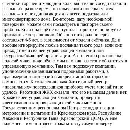
счётчики горячей и холодной воды вы и ваши соседи ставили
разные и в разное время, поэтому сроки поверки у всех
разные – это не единая акция для всего подъезда или
многоквартирного дома. Во-вторых, дату необходимой
поверки вы можете сами посмотреть в паспорте своего
прибора. Если она ещё не наступила – просто игнорируйте
присланные «страшилки». Обычно интервал поверок
составляет 4-6 лет, в зависимости от модели счётчика. Да и
вообще игнорируйте любые послания такого рода, если они
приходят не из вашей управляющей компании или
ресурсоснабжающей организации. А вот, если срок поверки
водосчётчиков подошёл, самим вам как раз стоит обратиться в
управляющую компанию. Там вам подскажут компании,
уполномоченные заниматься подобными работами, в
правомерности лицензий и аккредитаций которых не
сомневаются. К сожалению, какой-то единый реестр
«правильных» поверяльщиков приборов учёта мне найти не
удалось. Работники ЖКХ сказали, что его на самом деле и нет.
Кроме своей управляющей компании, проверить
«легитимность» проверяющих счётчики можно в
Государственном региональном Центре стандартизации,
метрологии и испытаний в Красноярском крае, Республике
Хакасия и Республике Тыва (Красноярский ЦСМ). А ещё
надёжнее – именно здесь и заказать эту самую поверку.