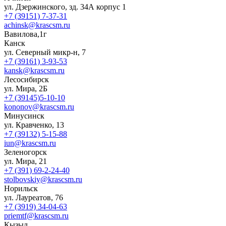
ул. Дзержинского, зд. 34А корпус 1
+7 (39151) 7-37-31
achinsk@krascsm.ru
Вавилова,1г
Канск
ул. Северный микр-н, 7
+7 (39161) 3-93-53
kansk@krascsm.ru
Лесосибирск
ул. Мира, 2Б
+7 (39145)5-10-10
kononov@krascsm.ru
Минусинск
ул. Кравченко, 13
+7 (39132) 5-15-88
iun@krascsm.ru
Зеленогорск
ул. Мира, 21
+7 (391) 69-2-24-40
stolbovskiy@krascsm.ru
Норильск
ул. Лауреатов, 76
+7 (3919) 34-04-63
priemtf@krascsm.ru
Кызыл