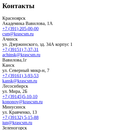
Контакты
Красноярск
Академика Вавилова, 1А
+7 (391) 205-00-00
csm@krascsm.ru
Ачинск
ул. Дзержинского, зд. 34А корпус 1
+7 (39151) 7-37-31
achinsk@krascsm.ru
Вавилова,1г
Канск
ул. Северный микр-н, 7
+7 (39161) 3-93-53
kansk@krascsm.ru
Лесосибирск
ул. Мира, 2Б
+7 (39145)5-10-10
kononov@krascsm.ru
Минусинск
ул. Кравченко, 13
+7 (39132) 5-15-88
iun@krascsm.ru
Зеленогорск