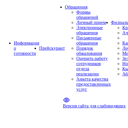
Обращения
Формы
обращений
Личный прием
Филиал
Электронные
Кр
обращения
Ач
Письменные
Информация
обращения
Ка
о
Прейскурант
Порядок
Ле
готовности
обжалования
Ми
Оценить работу
Зе
сотрудников
Но
отдела
Кы
реализации
Аб
Анкета качества
предоставленных
услуг
Версия сайта для слабовидящих