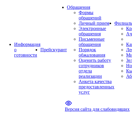
Обращения
Формы
обращений
Личный прием
Филиал
Электронные
Кр
обращения
Ач
Письменные
Информация
обращения
Ка
о
Прейскурант
Порядок
Ле
готовности
обжалования
Ми
Оценить работу
Зе
сотрудников
Но
отдела
Кы
реализации
Аб
Анкета качества
предоставленных
услуг
Версия сайта для слабовидящих