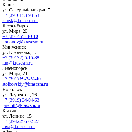
Канск
ул. Северный микр-н, 7
+7 (39161) 3-93-53
kansk@krascsm.ru
Лесосибирск
ул. Мира, 2Б
+7 (39145)5-10-10
kononov@krascsm.ru
Минусинск
ул. Кравченко, 13
+7 (39132) 5-15-88
iun@krascsm.ru
Зеленогорск
ул. Мира, 21
+7 (391) 69-2-24-40
stolbovskiy@krascsm.ru
Норильск
ул. Лауреатов, 76
+7 (3919) 34-04-63
priemtf@krascsm.ru
Кызыл
ул. Ленина, 15
+7 (39422) 6-02-27
tuva@krascsm.ru
Абакан