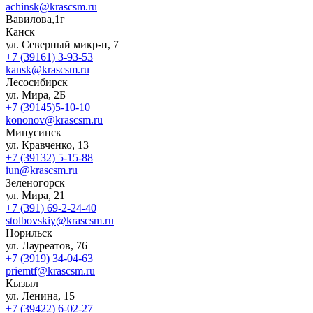
achinsk@krascsm.ru
Вавилова,1г
Канск
ул. Северный микр-н, 7
+7 (39161) 3-93-53
kansk@krascsm.ru
Лесосибирск
ул. Мира, 2Б
+7 (39145)5-10-10
kononov@krascsm.ru
Минусинск
ул. Кравченко, 13
+7 (39132) 5-15-88
iun@krascsm.ru
Зеленогорск
ул. Мира, 21
+7 (391) 69-2-24-40
stolbovskiy@krascsm.ru
Норильск
ул. Лауреатов, 76
+7 (3919) 34-04-63
priemtf@krascsm.ru
Кызыл
ул. Ленина, 15
+7 (39422) 6-02-27