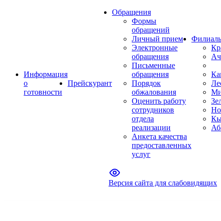
Обращения
Формы
обращений
Личный прием
Филиал
Электронные
Кр
обращения
Ач
Письменные
Информация
обращения
Ка
о
Прейскурант
Порядок
Ле
готовности
обжалования
Ми
Оценить работу
Зе
сотрудников
Но
отдела
Кы
реализации
Аб
Анкета качества
предоставленных
услуг
Версия сайта для слабовидящих