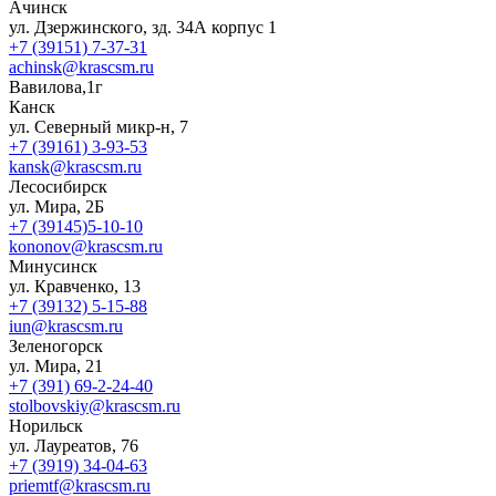
Ачинск
ул. Дзержинского, зд. 34А корпус 1
+7 (39151) 7-37-31
achinsk@krascsm.ru
Вавилова,1г
Канск
ул. Северный микр-н, 7
+7 (39161) 3-93-53
kansk@krascsm.ru
Лесосибирск
ул. Мира, 2Б
+7 (39145)5-10-10
kononov@krascsm.ru
Минусинск
ул. Кравченко, 13
+7 (39132) 5-15-88
iun@krascsm.ru
Зеленогорск
ул. Мира, 21
+7 (391) 69-2-24-40
stolbovskiy@krascsm.ru
Норильск
ул. Лауреатов, 76
+7 (3919) 34-04-63
priemtf@krascsm.ru