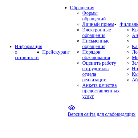
Обращения
Формы
обращений
Личный прием
Филиал
Электронные
Кр
обращения
Ач
Письменные
Информация
обращения
Ка
о
Прейскурант
Порядок
Ле
готовности
обжалования
Ми
Оценить работу
Зе
сотрудников
Но
отдела
Кы
реализации
Аб
Анкета качества
предоставленных
услуг
Версия сайта для слабовидящих