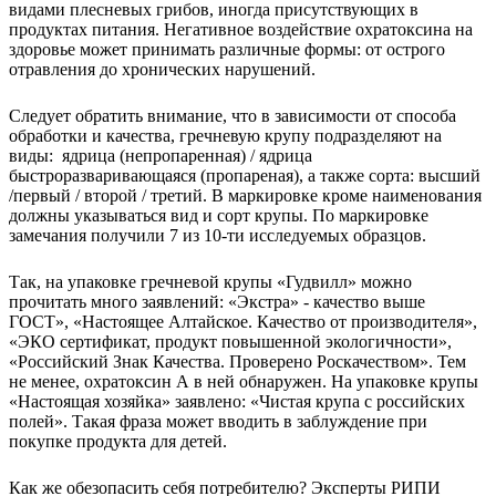
видами плесневых грибов, иногда присутствующих в
продуктах питания. Негативное воздействие охратоксина на
здоровье может принимать различные формы: от острого
отравления до хронических нарушений.
Следует обратить внимание, что в зависимости от способа
обработки и качества, гречневую крупу подразделяют на
виды: ядрица (непропаренная) / ядрица
быстроразваривающаяся (пропареная), а также сорта: высший
/первый / второй / третий. В маркировке кроме наименования
должны указываться вид и сорт крупы. По маркировке
замечания получили 7 из 10-ти исследуемых образцов.
Так, на упаковке гречневой крупы «Гудвилл» можно
прочитать много заявлений: «Экстра» - качество выше
ГОСТ», «Настоящее Алтайское. Качество от производителя»,
«ЭКО сертификат, продукт повышенной экологичности»,
«Российский Знак Качества. Проверено Роскачеством». Тем
не менее, охратоксин А в ней обнаружен. На упаковке крупы
«Настоящая хозяйка» заявлено: «Чистая крупа с российских
полей». Такая фраза может вводить в заблуждение при
покупке продукта для детей.
Как же обезопасить себя потребителю? Эксперты РИПИ