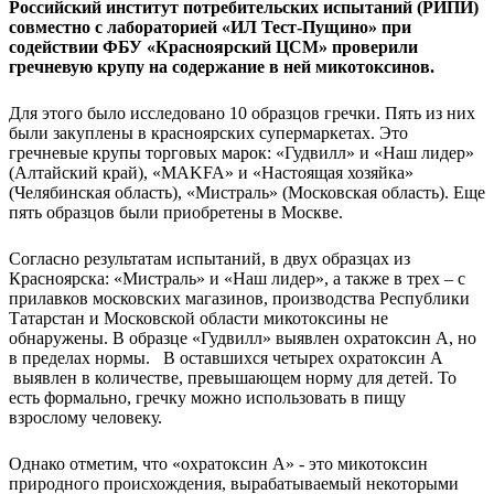
Российский институт потребительских испытаний (РИПИ)
совместно с лабораторией «ИЛ Тест-Пущино» при
содействии ФБУ «Красноярский ЦСМ» проверили
гречневую крупу на содержание в ней микотоксинов.
Для этого было исследовано 10 образцов гречки. Пять из них
были закуплены в красноярских супермаркетах. Это
гречневые крупы торговых марок: «Гудвилл» и «Наш лидер»
(Алтайский край), «МAKFA» и «Настоящая хозяйка»
(Челябинская область), «Мистраль» (Московская область). Еще
пять образцов были приобретены в Москве.
Согласно результатам испытаний, в двух образцах из
Красноярска: «Мистраль» и «Наш лидер», а также в трех – с
прилавков московских магазинов, производства Республики
Татарстан и Московской области микотоксины не
обнаружены. В образце «Гудвилл» выявлен охратоксин А, но
в пределах нормы. В оставшихся четырех охратоксин А
выявлен в количестве, превышающем норму для детей. То
есть формально, гречку можно использовать в пищу
взрослому человеку.
Однако отметим, что «охратоксин А» - это микотоксин
природного происхождения, вырабатываемый некоторыми