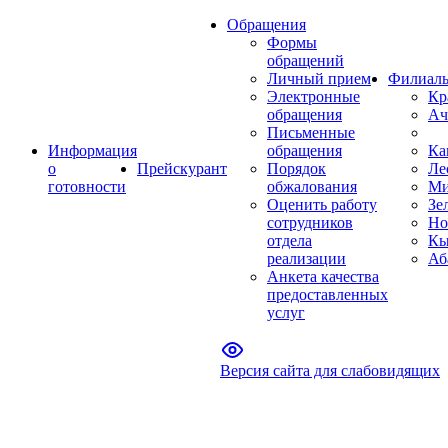
Обращения
Формы
обращений
Личный прием
Филиал
Электронные
Кр
обращения
Ач
Письменные
Информация
обращения
Ка
о
Прейскурант
Порядок
Ле
готовности
обжалования
Ми
Оценить работу
Зе
сотрудников
Но
отдела
Кы
реализации
Аб
Анкета качества
предоставленных
услуг
Версия сайта для слабовидящих