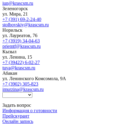
iun@krascsm.ru
Зеленогорск
ул. Мира, 21
+7 (391) 69-2-24-40
stolbovskiy@krascsm.ru
Норильск
ул. Лауреатов, 76
+7 (3919) 34-04-63
priemtf@krascsm.ru
Кызыл
ул. Ленина, 15
+7 (39422) 6-02-27
tuva@krascsm.ru
Абакан
ул. Ленинского Комсомола, 9А
+7 (3902) 305-823
imurzina@krascsm.ru
Задать вопрос
Информация о готовности
Прейскурант
Онлайн запись