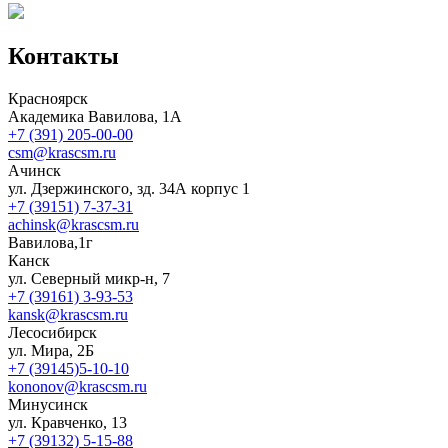
Контакты
Красноярск
Академика Вавилова, 1А
+7 (391) 205-00-00
csm@krascsm.ru
Ачинск
ул. Дзержинского, зд. 34А корпус 1
+7 (39151) 7-37-31
achinsk@krascsm.ru
Вавилова,1г
Канск
ул. Северный микр-н, 7
+7 (39161) 3-93-53
kansk@krascsm.ru
Лесосибирск
ул. Мира, 2Б
+7 (39145)5-10-10
kononov@krascsm.ru
Минусинск
ул. Кравченко, 13
+7 (39132) 5-15-88