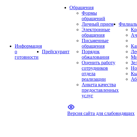
Обращения
Формы
обращений
Личный прием
Филиал
Электронные
Кр
обращения
Ач
Письменные
Информация
обращения
Ка
о
Прейскурант
Порядок
Ле
готовности
обжалования
Ми
Оценить работу
Зе
сотрудников
Но
отдела
Кы
реализации
Аб
Анкета качества
предоставленных
услуг
Версия сайта для слабовидящих