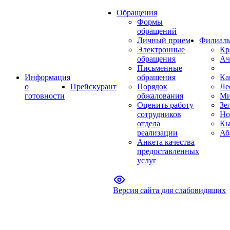
Обращения
Формы
обращений
Личный прием
Филиал
Электронные
Кр
обращения
Ач
Письменные
Информация
обращения
Ка
о
Прейскурант
Порядок
Ле
готовности
обжалования
Ми
Оценить работу
Зе
сотрудников
Но
отдела
Кы
реализации
Аб
Анкета качества
предоставленных
услуг
Версия сайта для слабовидящих