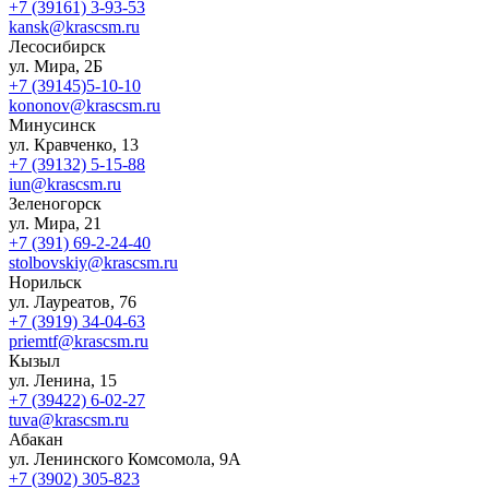
+7 (39161) 3-93-53
kansk@krascsm.ru
Лесосибирск
ул. Мира, 2Б
+7 (39145)5-10-10
kononov@krascsm.ru
Минусинск
ул. Кравченко, 13
+7 (39132) 5-15-88
iun@krascsm.ru
Зеленогорск
ул. Мира, 21
+7 (391) 69-2-24-40
stolbovskiy@krascsm.ru
Норильск
ул. Лауреатов, 76
+7 (3919) 34-04-63
priemtf@krascsm.ru
Кызыл
ул. Ленина, 15
+7 (39422) 6-02-27
tuva@krascsm.ru
Абакан
ул. Ленинского Комсомола, 9А
+7 (3902) 305-823