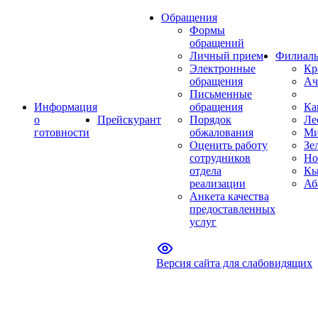
Обращения
Формы
обращений
Личный прием
Филиал
Электронные
Кр
обращения
Ач
Письменные
Информация
обращения
Ка
о
Прейскурант
Порядок
Ле
готовности
обжалования
Ми
Оценить работу
Зе
сотрудников
Но
отдела
Кы
реализации
Аб
Анкета качества
предоставленных
услуг
Версия сайта для слабовидящих