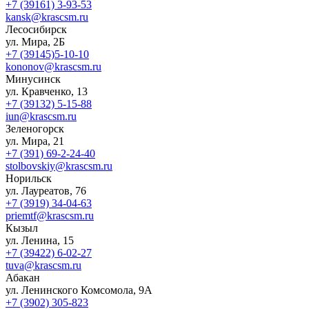
+7 (39161) 3-93-53
kansk@krascsm.ru
Лесосибирск
ул. Мира, 2Б
+7 (39145)5-10-10
kononov@krascsm.ru
Минусинск
ул. Кравченко, 13
+7 (39132) 5-15-88
iun@krascsm.ru
Зеленогорск
ул. Мира, 21
+7 (391) 69-2-24-40
stolbovskiy@krascsm.ru
Норильск
ул. Лауреатов, 76
+7 (3919) 34-04-63
priemtf@krascsm.ru
Кызыл
ул. Ленина, 15
+7 (39422) 6-02-27
tuva@krascsm.ru
Абакан
ул. Ленинского Комсомола, 9А
+7 (3902) 305-823