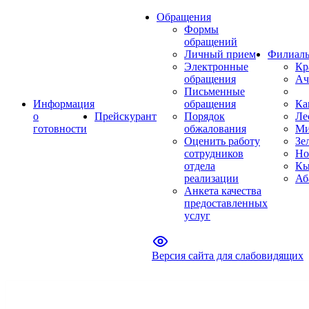
Обращения
Формы
обращений
Личный прием
Филиал
Электронные
Кр
обращения
Ач
Письменные
Информация
обращения
Ка
о
Прейскурант
Порядок
Ле
готовности
обжалования
Ми
Оценить работу
Зе
сотрудников
Но
отдела
Кы
реализации
Аб
Анкета качества
предоставленных
услуг
Версия сайта для слабовидящих