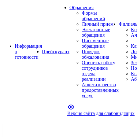
Обращения
Формы
обращений
Личный прием
Филиал
Электронные
Кр
обращения
Ач
Письменные
Информация
обращения
Ка
о
Прейскурант
Порядок
Ле
готовности
обжалования
Ми
Оценить работу
Зе
сотрудников
Но
отдела
Кы
реализации
Аб
Анкета качества
предоставленных
услуг
Версия сайта для слабовидящих