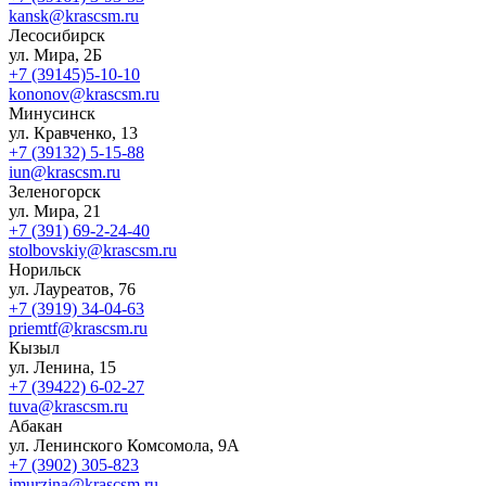
kansk@krascsm.ru
Лесосибирск
ул. Мира, 2Б
+7 (39145)5-10-10
kononov@krascsm.ru
Минусинск
ул. Кравченко, 13
+7 (39132) 5-15-88
iun@krascsm.ru
Зеленогорск
ул. Мира, 21
+7 (391) 69-2-24-40
stolbovskiy@krascsm.ru
Норильск
ул. Лауреатов, 76
+7 (3919) 34-04-63
priemtf@krascsm.ru
Кызыл
ул. Ленина, 15
+7 (39422) 6-02-27
tuva@krascsm.ru
Абакан
ул. Ленинского Комсомола, 9А
+7 (3902) 305-823
imurzina@krascsm.ru