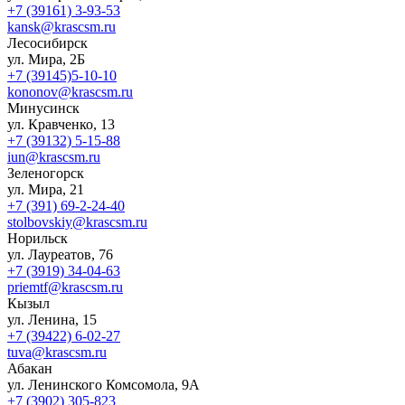
+7 (39161) 3-93-53
kansk@krascsm.ru
Лесосибирск
ул. Мира, 2Б
+7 (39145)5-10-10
kononov@krascsm.ru
Минусинск
ул. Кравченко, 13
+7 (39132) 5-15-88
iun@krascsm.ru
Зеленогорск
ул. Мира, 21
+7 (391) 69-2-24-40
stolbovskiy@krascsm.ru
Норильск
ул. Лауреатов, 76
+7 (3919) 34-04-63
priemtf@krascsm.ru
Кызыл
ул. Ленина, 15
+7 (39422) 6-02-27
tuva@krascsm.ru
Абакан
ул. Ленинского Комсомола, 9А
+7 (3902) 305-823