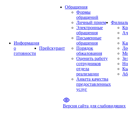
Обращения
Формы
обращений
Личный прием
Филиал
Электронные
Кр
обращения
Ач
Письменные
Информация
обращения
Ка
о
Прейскурант
Порядок
Ле
готовности
обжалования
Ми
Оценить работу
Зе
сотрудников
Но
отдела
Кы
реализации
Аб
Анкета качества
предоставленных
услуг
Версия сайта для слабовидящих