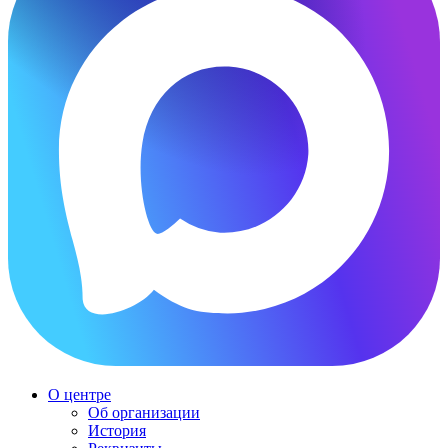
О центре
Об организации
История