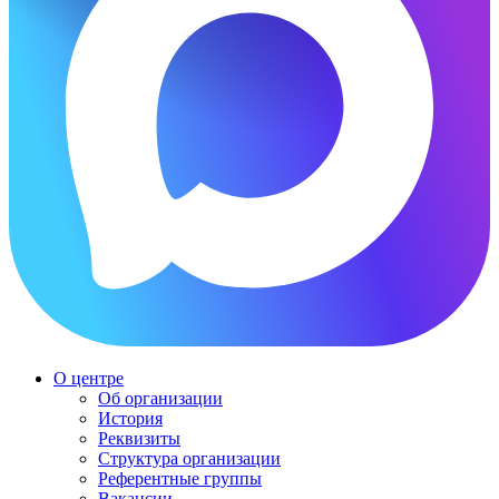
О центре
Об организации
История
Реквизиты
Структура организации
Референтные группы
Вакансии