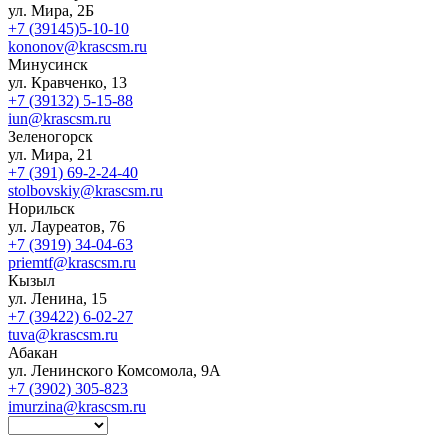
ул. Мира, 2Б
+7 (39145)5-10-10
kononov@krascsm.ru
Минусинск
ул. Кравченко, 13
+7 (39132) 5-15-88
iun@krascsm.ru
Зеленогорск
ул. Мира, 21
+7 (391) 69-2-24-40
stolbovskiy@krascsm.ru
Норильск
ул. Лауреатов, 76
+7 (3919) 34-04-63
priemtf@krascsm.ru
Кызыл
ул. Ленина, 15
+7 (39422) 6-02-27
tuva@krascsm.ru
Абакан
ул. Ленинского Комсомола, 9А
+7 (3902) 305-823
imurzina@krascsm.ru