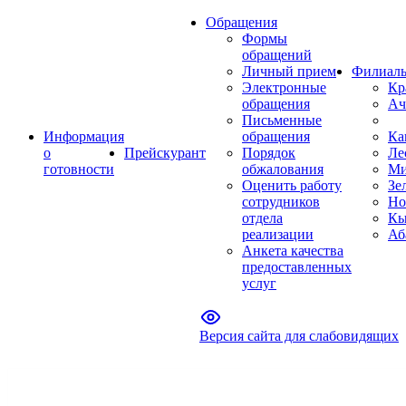
Обращения
Формы
обращений
Личный прием
Филиал
Электронные
Кр
обращения
Ач
Письменные
Информация
обращения
Ка
о
Прейскурант
Порядок
Ле
готовности
обжалования
Ми
Оценить работу
Зе
сотрудников
Но
отдела
Кы
реализации
Аб
Анкета качества
предоставленных
услуг
Версия сайта для слабовидящих