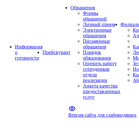
Обращения
Формы
обращений
Личный прием
Филиал
Электронные
Кр
обращения
Ач
Письменные
Информация
обращения
Ка
о
Прейскурант
Порядок
Ле
готовности
обжалования
Ми
Оценить работу
Зе
сотрудников
Но
отдела
Кы
реализации
Аб
Анкета качества
предоставленных
услуг
Версия сайта для слабовидящих