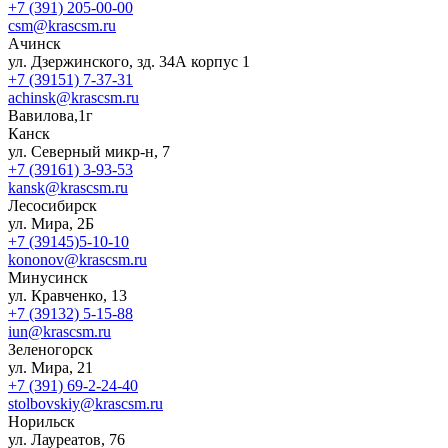
+7 (391) 205-00-00
csm@krascsm.ru
Ачинск
ул. Дзержинского, зд. 34А корпус 1
+7 (39151) 7-37-31
achinsk@krascsm.ru
Вавилова,1г
Канск
ул. Северный микр-н, 7
+7 (39161) 3-93-53
kansk@krascsm.ru
Лесосибирск
ул. Мира, 2Б
+7 (39145)5-10-10
kononov@krascsm.ru
Минусинск
ул. Кравченко, 13
+7 (39132) 5-15-88
iun@krascsm.ru
Зеленогорск
ул. Мира, 21
+7 (391) 69-2-24-40
stolbovskiy@krascsm.ru
Норильск
ул. Лауреатов, 76