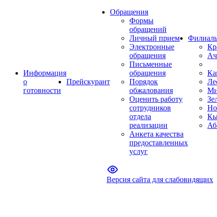
Обращения
Формы
обращений
Личный прием
Филиал
Электронные
Кр
обращения
Ач
Письменные
Информация
обращения
Ка
о
Прейскурант
Порядок
Ле
готовности
обжалования
Ми
Оценить работу
Зе
сотрудников
Но
отдела
Кы
реализации
Аб
Анкета качества
предоставленных
услуг
Версия сайта для слабовидящих