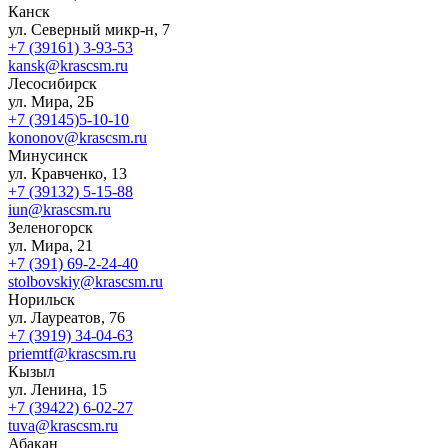
Канск
ул. Северный микр-н, 7
+7 (39161) 3-93-53
kansk@krascsm.ru
Лесосибирск
ул. Мира, 2Б
+7 (39145)5-10-10
kononov@krascsm.ru
Минусинск
ул. Кравченко, 13
+7 (39132) 5-15-88
iun@krascsm.ru
Зеленогорск
ул. Мира, 21
+7 (391) 69-2-24-40
stolbovskiy@krascsm.ru
Норильск
ул. Лауреатов, 76
+7 (3919) 34-04-63
priemtf@krascsm.ru
Кызыл
ул. Ленина, 15
+7 (39422) 6-02-27
tuva@krascsm.ru
Абакан