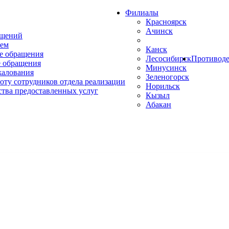
Филиалы
Красноярск
Ачинск
ащений
ем
Канск
е обращения
Лесосибирск
Противоде
 обращения
Минусинск
жалования
Зеленогорск
оту сотрудников отдела реализации
Норильск
ства предоставленных услуг
Кызыл
Абакан