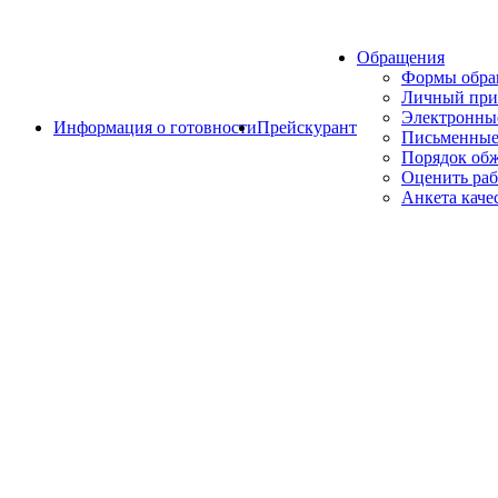
Обращения
Формы обр
Личный при
Электронны
Информация о готовности
Прейскурант
Письменные
Порядок об
Оценить раб
Анкета каче