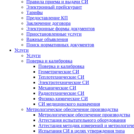
Правила приема и выдачи СИ
Электронный прейскурант
Тарифы
Предоставление КП
Заключение договора
Электронные формы документов
Приостановленные услуги
Важные объявления
Поиск нормативных документов
Услуги
Услуги
Поверка и калибровка
Поверка и калибровка
Геометрические СИ
Теплотехнические СИ
Электротехнические СИ
Механические СИ
Радиотехнические СИ
Физико-химические СИ
СИ медицинского назначения
Метрологическое обеспечение производства
Метрологическое обеспечение производства
Аттестация испытательного оборудования
Аттестация методик измерений и метрологиче
Испытания СИ в целях утверждения типа