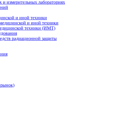
х и измерительных лабораториях
ений
цинской и иной техники
 медицинской и иной техники
 медицинской техники (ИМТ)
удования
редств радиационной защиты
ания
 рынок)