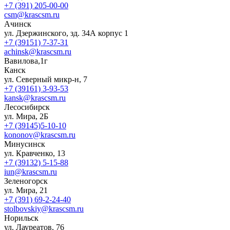
+7 (391) 205-00-00
csm@krascsm.ru
Ачинск
ул. Дзержинского, зд. 34А корпус 1
+7 (39151) 7-37-31
achinsk@krascsm.ru
Вавилова,1г
Канск
ул. Северный микр-н, 7
+7 (39161) 3-93-53
kansk@krascsm.ru
Лесосибирск
ул. Мира, 2Б
+7 (39145)5-10-10
kononov@krascsm.ru
Минусинск
ул. Кравченко, 13
+7 (39132) 5-15-88
iun@krascsm.ru
Зеленогорск
ул. Мира, 21
+7 (391) 69-2-24-40
stolbovskiy@krascsm.ru
Норильск
ул. Лауреатов, 76