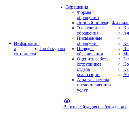
Обращения
Формы
обращений
Личный прием
Филиал
Электронные
Кр
обращения
Ач
Письменные
Информация
обращения
Ка
о
Прейскурант
Порядок
Ле
готовности
обжалования
Ми
Оценить работу
Зе
сотрудников
Но
отдела
Кы
реализации
Аб
Анкета качества
предоставленных
услуг
Версия сайта для слабовидящих