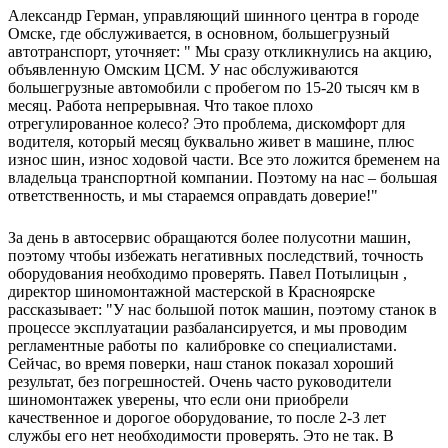
Александр Герман, управляющий шинного центра в городе
Омске, где обслуживается, в основном, большегрузный
автотранспорт, уточняет: " Мы сразу откликнулись на акцию,
объявленную Омским ЦСМ. У нас обслуживаются
большегрузные автомобили с пробегом по 15-20 тысяч км в
месяц. Работа непрерывная. Что такое плохо
отрегулированное колесо? Это проблема, дискомфорт для
водителя, который месяц буквально живет в машине, плюс
износ шин, износ ходовой части. Все это ложится бременем на
владельца транспортной компании. Поэтому на нас – большая
ответственность, и мы стараемся оправдать доверие!"
За день в автосервис обращаются более полусотни машин,
поэтому чтобы избежать негативных последствий, точность
оборудования необходимо проверять. Павел Потылицын ,
директор шиномонтажной мастерской в Красноярске
рассказывает: "У нас большой поток машин, поэтому станок в
процессе эксплуатации разбалансируется, и мы проводим
регламентные работы по калибровке со специалистами.
Сейчас, во время поверки, наш станок показал хороший
результат, без погрешностей. Очень часто руководители
шиномонтажек уверены, что если они приобрели
качественное и дорогое оборудование, то после 2-3 лет
службы его нет необходимости проверять. Это не так. В