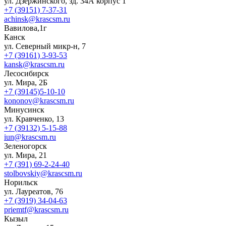
ул. Дзержинского, зд. 34А корпус 1
+7 (39151) 7-37-31
achinsk@krascsm.ru
Вавилова,1г
Канск
ул. Северный микр-н, 7
+7 (39161) 3-93-53
kansk@krascsm.ru
Лесосибирск
ул. Мира, 2Б
+7 (39145)5-10-10
kononov@krascsm.ru
Минусинск
ул. Кравченко, 13
+7 (39132) 5-15-88
iun@krascsm.ru
Зеленогорск
ул. Мира, 21
+7 (391) 69-2-24-40
stolbovskiy@krascsm.ru
Норильск
ул. Лауреатов, 76
+7 (3919) 34-04-63
priemtf@krascsm.ru
Кызыл