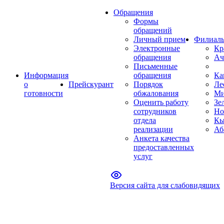
Обращения
Формы
обращений
Личный прием
Филиал
Электронные
Кр
обращения
Ач
Письменные
Информация
обращения
Ка
о
Прейскурант
Порядок
Ле
готовности
обжалования
Ми
Оценить работу
Зе
сотрудников
Но
отдела
Кы
реализации
Аб
Анкета качества
предоставленных
услуг
Версия сайта для слабовидящих