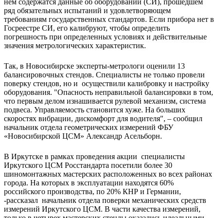
нем содержатся данные об оборудовании (СИ), прошедшем
ряд обязательных испытаний и удовлетворяющем
требованиям государственных стандартов. Если прибора нет в
Госреестре СИ, его калибруют, чтобы определить
погрешность при определенных условиях и действительные
значения метрологических характеристик.
Так, в Новосибирске эксперты-метрологи оценили 13
балансировочных стендов. Специалисты не только провели
поверку стендов, но и осуществили калибровку и настройку
оборудования. "Опасность неправильной балансировки в том,
что первым делом изнашивается рулевой механизм, система
подвеса. Управляемость становится хуже. На больших
скоростях вибрации, дискомфорт для водителя", – сообщил
начальник отдела геометрических измерений ФБУ
«Новосибирской ЦСМ» Александр Асельборн.
В Иркутске в рамках проведения акции специалисты
Иркутского ЦСМ Росстандарта посетили более 30
шиномонтажных мастерских расположенных во всех районах
города. На которых в эксплуатации находятся 60%
российского производства, по 20% КНР и Германии,
-рассказал начальник отдела поверки механических средств
измерений Иркутского ЦСМ. В части качества измерений,
только в четырех мастерских стенды оказались идеальными