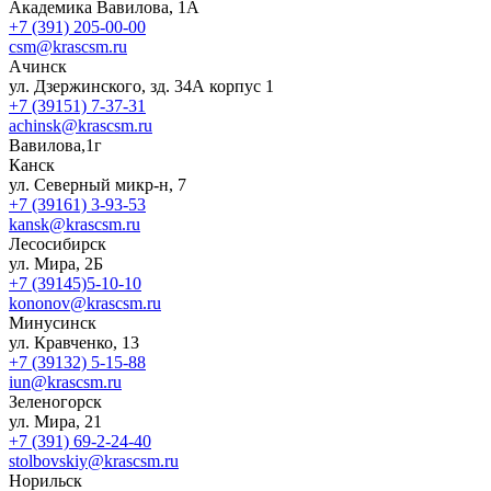
Академика Вавилова, 1А
+7 (391) 205-00-00
csm@krascsm.ru
Ачинск
ул. Дзержинского, зд. 34А корпус 1
+7 (39151) 7-37-31
achinsk@krascsm.ru
Вавилова,1г
Канск
ул. Северный микр-н, 7
+7 (39161) 3-93-53
kansk@krascsm.ru
Лесосибирск
ул. Мира, 2Б
+7 (39145)5-10-10
kononov@krascsm.ru
Минусинск
ул. Кравченко, 13
+7 (39132) 5-15-88
iun@krascsm.ru
Зеленогорск
ул. Мира, 21
+7 (391) 69-2-24-40
stolbovskiy@krascsm.ru
Норильск