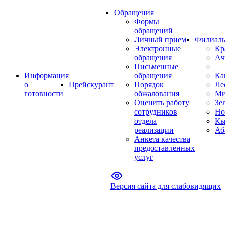
Обращения
Формы
обращений
Личный прием
Филиал
Электронные
Кр
обращения
Ач
Письменные
Информация
обращения
Ка
о
Прейскурант
Порядок
Ле
готовности
обжалования
Ми
Оценить работу
Зе
сотрудников
Но
отдела
Кы
реализации
Аб
Анкета качества
предоставленных
услуг
Версия сайта для слабовидящих