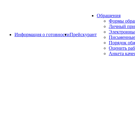
Обращения
Формы обр
Личный при
Электронны
Информация о готовности
Прейскурант
Письменные
Порядок об
Оценить раб
Анкета каче