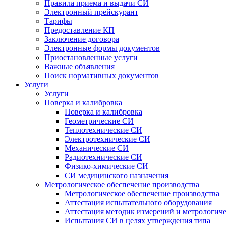
Правила приема и выдачи СИ
Электронный прейскурант
Тарифы
Предоставление КП
Заключение договора
Электронные формы документов
Приостановленные услуги
Важные объявления
Поиск нормативных документов
Услуги
Услуги
Поверка и калибровка
Поверка и калибровка
Геометрические СИ
Теплотехнические СИ
Электротехнические СИ
Механические СИ
Радиотехнические СИ
Физико-химические СИ
СИ медицинского назначения
Метрологическое обеспечение производства
Метрологическое обеспечение производства
Аттестация испытательного оборудования
Аттестация методик измерений и метрологиче
Испытания СИ в целях утверждения типа