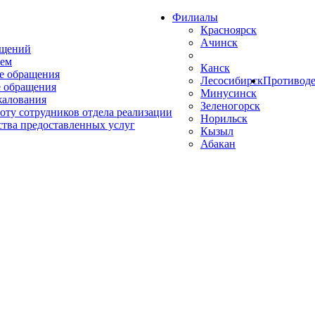
Филиалы
Красноярск
Ачинск
ащений
ем
Канск
е обращения
Лесосибирск
Противоде
 обращения
Минусинск
жалования
Зеленогорск
оту сотрудников отдела реализации
Норильск
ства предоставленных услуг
Кызыл
Абакан