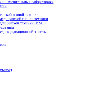
х и измерительных лабораториях
ений
цинской и иной техники
 медицинской и иной техники
 медицинской техники (ИМТ)
удования
редств радиационной защиты
ания
 рынок)