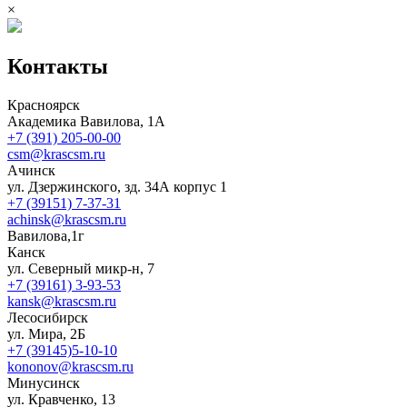
×
Контакты
Красноярск
Академика Вавилова, 1А
+7 (391) 205-00-00
csm@krascsm.ru
Ачинск
ул. Дзержинского, зд. 34А корпус 1
+7 (39151) 7-37-31
achinsk@krascsm.ru
Вавилова,1г
Канск
ул. Северный микр-н, 7
+7 (39161) 3-93-53
kansk@krascsm.ru
Лесосибирск
ул. Мира, 2Б
+7 (39145)5-10-10
kononov@krascsm.ru
Минусинск
ул. Кравченко, 13