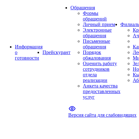
Обращения
Формы
обращений
Личный прием
Филиал
Электронные
Кр
обращения
Ач
Письменные
Информация
обращения
Ка
о
Прейскурант
Порядок
Ле
готовности
обжалования
Ми
Оценить работу
Зе
сотрудников
Но
отдела
Кы
реализации
Аб
Анкета качества
предоставленных
услуг
Версия сайта для слабовидящих