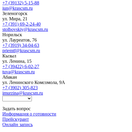
+7 (39132) 5-15-88
iun@krascsm.ru
Зеленогорск
ул. Мира, 21
+7 (391) 69-2-24-40
stolbovskiy@krascsm.ru
Норильск
ул. Лауреатов, 76
+7 (3919) 34-04-63
priemtf@krascsm.ru
Кызыл
ул. Ленина, 15
+7 (39422) 6-02-27
tuva@krascsm.ru
Абакан
ул. Ленинского Комсомола, 9А
+7 (3902) 305-823
imurzina@krascsm.ru
Задать вопрос
Информация о готовности
Прейскурант
Онлайн запись