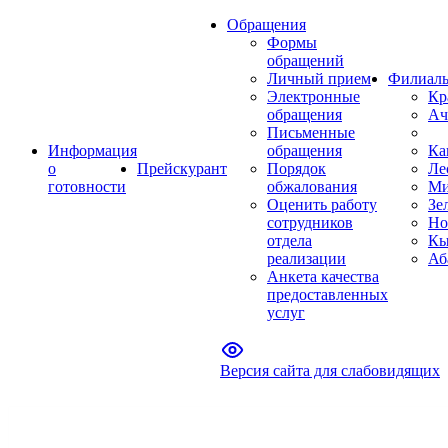
Обращения
Формы
обращений
Личный прием
Филиал
Электронные
Кр
обращения
Ач
Письменные
Информация
обращения
Ка
о
Прейскурант
Порядок
Ле
готовности
обжалования
Ми
Оценить работу
Зе
сотрудников
Но
отдела
Кы
реализации
Аб
Анкета качества
предоставленных
услуг
Версия сайта для слабовидящих