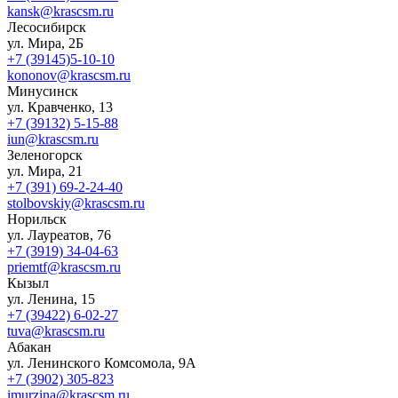
kansk@krascsm.ru
Лесосибирск
ул. Мира, 2Б
+7 (39145)5-10-10
kononov@krascsm.ru
Минусинск
ул. Кравченко, 13
+7 (39132) 5-15-88
iun@krascsm.ru
Зеленогорск
ул. Мира, 21
+7 (391) 69-2-24-40
stolbovskiy@krascsm.ru
Норильск
ул. Лауреатов, 76
+7 (3919) 34-04-63
priemtf@krascsm.ru
Кызыл
ул. Ленина, 15
+7 (39422) 6-02-27
tuva@krascsm.ru
Абакан
ул. Ленинского Комсомола, 9А
+7 (3902) 305-823
imurzina@krascsm.ru