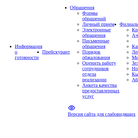
Обращения
Формы
обращений
Личный прием
Филиал
Электронные
Кр
обращения
Ач
Письменные
Информация
обращения
Ка
о
Прейскурант
Порядок
Ле
готовности
обжалования
Ми
Оценить работу
Зе
сотрудников
Но
отдела
Кы
реализации
Аб
Анкета качества
предоставленных
услуг
Версия сайта для слабовидящих