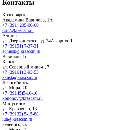
Контакты
Красноярск
Академика Вавилова, 1А
+7 (391) 205-00-00
csm@krascsm.ru
Ачинск
ул. Дзержинского, зд. 34А корпус 1
+7 (39151) 7-37-31
achinsk@krascsm.ru
Вавилова,1г
Канск
ул. Северный микр-н, 7
+7 (39161) 3-93-53
kansk@krascsm.ru
Лесосибирск
ул. Мира, 2Б
+7 (39145)5-10-10
kononov@krascsm.ru
Минусинск
ул. Кравченко, 13
+7 (39132) 5-15-88
iun@krascsm.ru
Зеленогорск
ул. Мира, 21