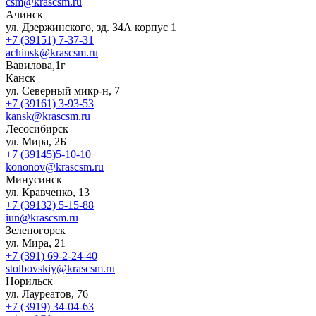
csm@krascsm.ru
Ачинск
ул. Дзержинского, зд. 34А корпус 1
+7 (39151) 7-37-31
achinsk@krascsm.ru
Вавилова,1г
Канск
ул. Северный микр-н, 7
+7 (39161) 3-93-53
kansk@krascsm.ru
Лесосибирск
ул. Мира, 2Б
+7 (39145)5-10-10
kononov@krascsm.ru
Минусинск
ул. Кравченко, 13
+7 (39132) 5-15-88
iun@krascsm.ru
Зеленогорск
ул. Мира, 21
+7 (391) 69-2-24-40
stolbovskiy@krascsm.ru
Норильск
ул. Лауреатов, 76
+7 (3919) 34-04-63