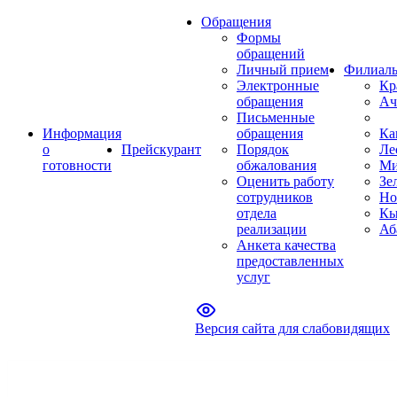
Обращения
Формы
обращений
Личный прием
Филиал
Электронные
Кр
обращения
Ач
Письменные
Информация
обращения
Ка
о
Прейскурант
Порядок
Ле
готовности
обжалования
Ми
Оценить работу
Зе
сотрудников
Но
отдела
Кы
реализации
Аб
Анкета качества
предоставленных
услуг
Версия сайта для слабовидящих