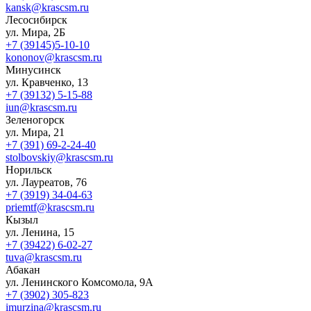
kansk@krascsm.ru
Лесосибирск
ул. Мира, 2Б
+7 (39145)5-10-10
kononov@krascsm.ru
Минусинск
ул. Кравченко, 13
+7 (39132) 5-15-88
iun@krascsm.ru
Зеленогорск
ул. Мира, 21
+7 (391) 69-2-24-40
stolbovskiy@krascsm.ru
Норильск
ул. Лауреатов, 76
+7 (3919) 34-04-63
priemtf@krascsm.ru
Кызыл
ул. Ленина, 15
+7 (39422) 6-02-27
tuva@krascsm.ru
Абакан
ул. Ленинского Комсомола, 9А
+7 (3902) 305-823
imurzina@krascsm.ru