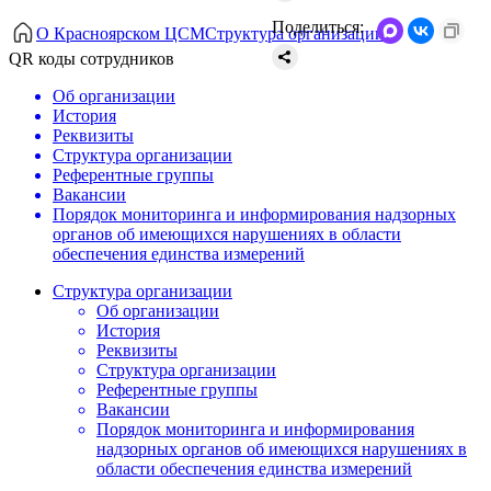
Поделиться:
О Красноярском ЦСМ
Структура организации
QR коды сотрудников
Об организации
История
Реквизиты
Структура организации
Референтные группы
Вакансии
Порядок мониторинга и информирования надзорных
органов об имеющихся нарушениях в области
обеспечения единства измерений
Структура организации
Об организации
История
Реквизиты
Структура организации
Референтные группы
Вакансии
Порядок мониторинга и информирования
надзорных органов об имеющихся нарушениях в
области обеспечения единства измерений