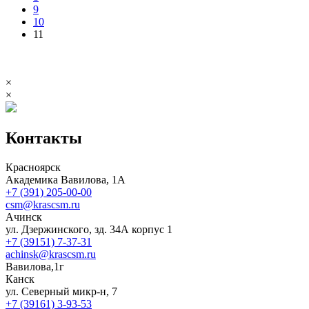
9
10
11
×
×
Контакты
Красноярск
Академика Вавилова, 1А
+7 (391) 205-00-00
csm@krascsm.ru
Ачинск
ул. Дзержинского, зд. 34А корпус 1
+7 (39151) 7-37-31
achinsk@krascsm.ru
Вавилова,1г
Канск
ул. Северный микр-н, 7
+7 (39161) 3-93-53