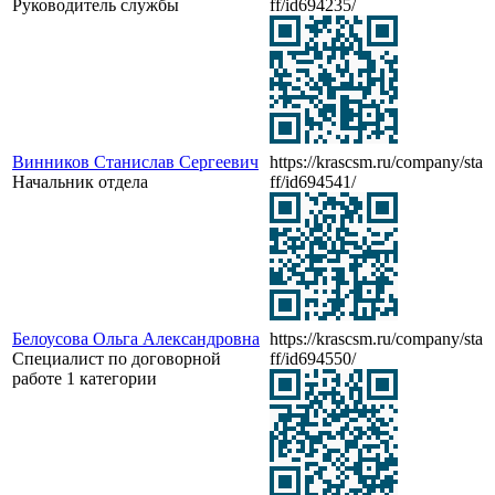
Руководитель службы
ff/id694235/
Винников Станислав Сергеевич
https://krascsm.ru/company/sta
Начальник отдела
ff/id694541/
Белоусова Ольга Александровна
https://krascsm.ru/company/sta
Специалист по договорной
ff/id694550/
работе 1 категории