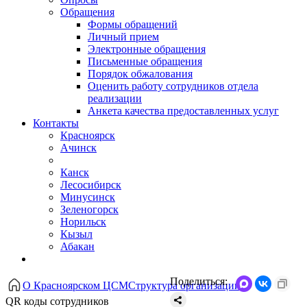
Обращения
Формы обращений
Личный прием
Электронные обращения
Письменные обращения
Порядок обжалования
Оценить работу сотрудников отдела
реализации
Анкета качества предоставленных услуг
Контакты
Красноярск
Ачинск
Канск
Лесосибирск
Минусинск
Зеленогорск
Норильск
Кызыл
Абакан
Поделиться:
О Красноярском ЦСМ
Структура организации
QR коды сотрудников