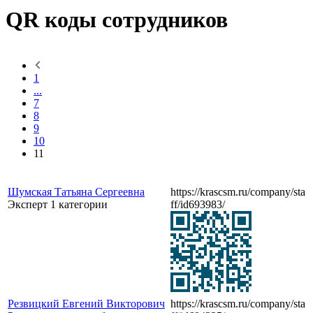
QR коды сотрудников
1
...
7
8
9
10
11
Шумская Татьяна Сергеевна
https://krascsm.ru/company/sta
Эксперт 1 категории
ff/id693983/
Резвицкий Евгений Викторович
https://krascsm.ru/company/sta