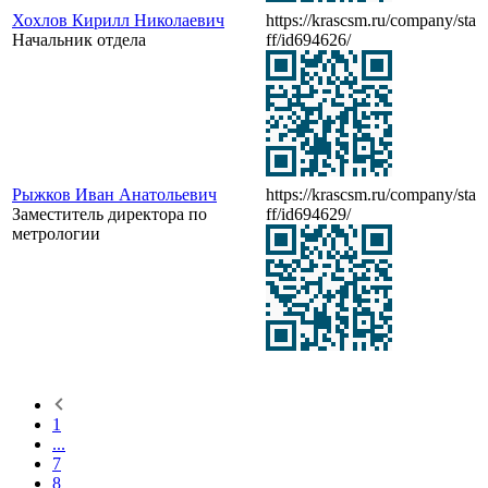
Хохлов Кирилл Николаевич
https://krascsm.ru/company/sta
Начальник отдела
ff/id694626/
Рыжков Иван Анатольевич
https://krascsm.ru/company/sta
Заместитель директора по
ff/id694629/
метрологии
1
...
7
8