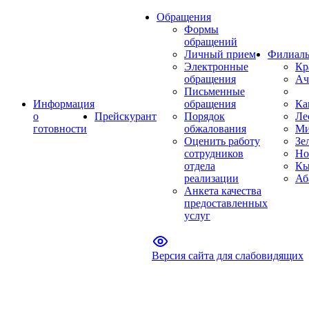
Обращения
Формы
обращений
Личный прием
Филиал
Электронные
Кр
обращения
Ач
Письменные
Информация
обращения
Ка
о
Прейскурант
Порядок
Ле
готовности
обжалования
Ми
Оценить работу
Зе
сотрудников
Но
отдела
Кы
реализации
Аб
Анкета качества
предоставленных
услуг
Версия сайта для слабовидящих