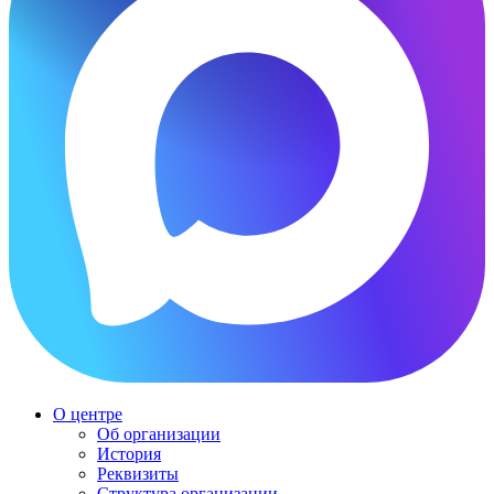
О центре
Об организации
История
Реквизиты
Структура организации