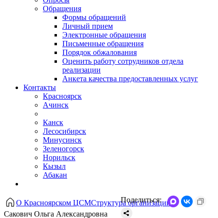
Обращения
Формы обращений
Личный прием
Электронные обращения
Письменные обращения
Порядок обжалования
Оценить работу сотрудников отдела
реализации
Анкета качества предоставленных услуг
Контакты
Красноярск
Ачинск
Канск
Лесосибирск
Минусинск
Зеленогорск
Норильск
Кызыл
Абакан
Поделиться:
О Красноярском ЦСМ
Структура организации
Сакович Ольга Александровна