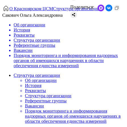
Поделиться:
О Красноярском ЦСМ
Структура организации
Сакович Ольга Александровна
Об организации
История
Реквизиты
Структура организации
Референтные группы
Вакансии
Порядок мониторинга и информирования надзорных
органов об имеющихся нарушениях в области
обеспечения единства измерений
Структура организации
Об организации
История
Реквизиты
Структура организации
Референтные группы
Вакансии
Порядок мониторинга и информирования
надзорных органов об имеющихся нарушениях в
области обеспечения единства измерений