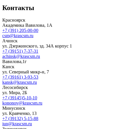
Контакты
Красноярск
Академика Вавилова, 1А
+7 (391) 205-00-00
csm@krascsm.ru
Ачинск
ул. Дзержинского, зд. 34А корпус 1
+7 (39151) 7-37-31
achinsk@krascsm.ru
Вавилова,1г
Канск
ул. Северный микр-н, 7
+7 (39161) 3-93-53
kansk@krascsm.ru
Лесосибирск
ул. Мира, 2Б
+7 (39145)5-10-10
kononov@krascsm.ru
Минусинск
ул. Кравченко, 13
+7 (39132) 5-15-88
iun@krascsm.ru
Зеленогорск