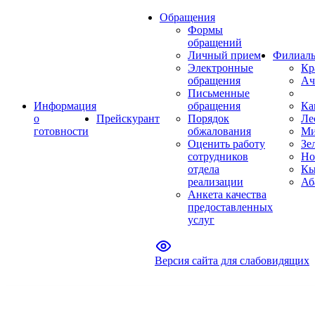
Обращения
Формы
обращений
Личный прием
Филиал
Электронные
Кр
обращения
Ач
Письменные
Информация
обращения
Ка
о
Прейскурант
Порядок
Ле
готовности
обжалования
Ми
Оценить работу
Зе
сотрудников
Но
отдела
Кы
реализации
Аб
Анкета качества
предоставленных
услуг
Версия сайта для слабовидящих