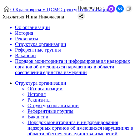
Поделиться:
О Красноярском ЦСМ
Структура организации
Хихлатых Инна Николаевна
Об организации
История
Реквизиты
Структура организации
Референтные группы
Вакансии
Порядок мониторинга и информирования надзорных
органов об имеющихся нарушениях в области
обеспечения единства измерений
Структура организации
Об организации
История
Реквизиты
Структура организации
Референтные группы
Вакансии
Порядок мониторинга и информирования
надзорных органов об имеющихся нарушениях в
области обеспечения единства измерений