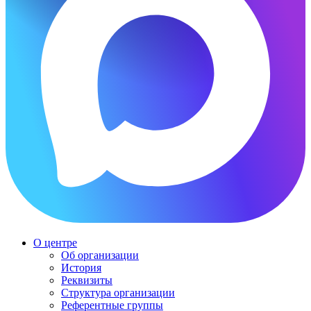
О центре
Об организации
История
Реквизиты
Структура организации
Референтные группы