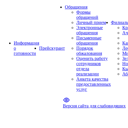
Обращения
Формы
обращений
Личный прием
Филиал
Электронные
Кр
обращения
Ач
Письменные
Информация
обращения
Ка
о
Прейскурант
Порядок
Ле
готовности
обжалования
Ми
Оценить работу
Зе
сотрудников
Но
отдела
Кы
реализации
Аб
Анкета качества
предоставленных
услуг
Версия сайта для слабовидящих