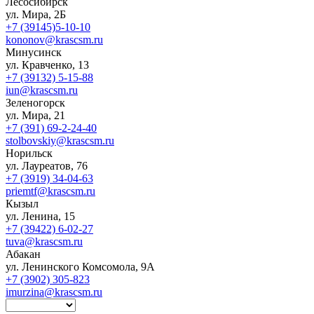
Лесосибирск
ул. Мира, 2Б
+7 (39145)5-10-10
kononov@krascsm.ru
Минусинск
ул. Кравченко, 13
+7 (39132) 5-15-88
iun@krascsm.ru
Зеленогорск
ул. Мира, 21
+7 (391) 69-2-24-40
stolbovskiy@krascsm.ru
Норильск
ул. Лауреатов, 76
+7 (3919) 34-04-63
priemtf@krascsm.ru
Кызыл
ул. Ленина, 15
+7 (39422) 6-02-27
tuva@krascsm.ru
Абакан
ул. Ленинского Комсомола, 9А
+7 (3902) 305-823
imurzina@krascsm.ru