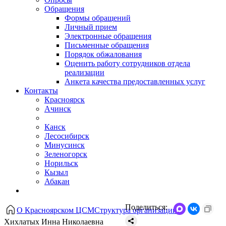
Обращения
Формы обращений
Личный прием
Электронные обращения
Письменные обращения
Порядок обжалования
Оценить работу сотрудников отдела
реализации
Анкета качества предоставленных услуг
Контакты
Красноярск
Ачинск
Канск
Лесосибирск
Минусинск
Зеленогорск
Норильск
Кызыл
Абакан
Поделиться:
О Красноярском ЦСМ
Структура организации
Хихлатых Инна Николаевна